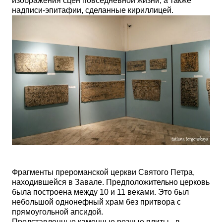
изображения сцен повседневной жизни, а также
надписи-эпитафии, сделанные кириллицей.
Фрагменты прероманской церкви Святого Петра,
находившейся в Завале. Предположительно церковь
была построена между 10 и 11 веками. Это был
небольшой однонефный храм без притвора с
прямоугольной апсидой.
Представленные каменные
резные
плиты - в