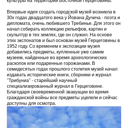
культуры на территории Восточной Герцеговины.
Впервые идея создать городской музей возникла в
30х годах двадцатого века у Йована Дучича - поэта и
дипломата, очень любившего Требинье. Для этого он
начал собирать коллекцию рельефов, картин и
скульптур в тех землях, где он служил. На основе
этих экспонатов и был основан музей Герцеговины в
1952 году. Со временем к экспозиции музея
добавились предметы, купленные уже самим
музеем, найденные во время археологических
раскопок или подаренные горожанами. В
семидесятых годах прошлого столетия музей начал
издавать исторические книги,
сборники
и журнал
"Трибуниа" - старейший научный
специализированный журнал в Герцеговине.
Благодаря своевременной эвакуации во время
гражданской войны все предметы уцелели и сейчас
доступны для осмотра.