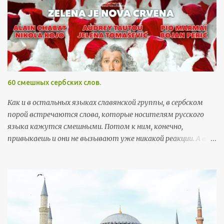
т
а
р
и
и
60 смешных сербских слов.
Как и в остальных языках славянской группы, в сербском
порой встречаются слова, которые носителям русского
языка кажутся смешными. Потом к ним, конечно,
привыкаешь и они не вызывают уже никакой реакции. А вот
поначалу встреча с этими словами может хорошо
поднять настроение. Здесь я собрала самые забавные
примеры, которые можно встретить в повседневной
жизни. Так как пост скорее развлекательный, а не
образовательный, слова приведены без ударений (кстати, с
правильными, а не теми ударениями, которые
русскоговорящие ставят интуитивно, многие слова уже не