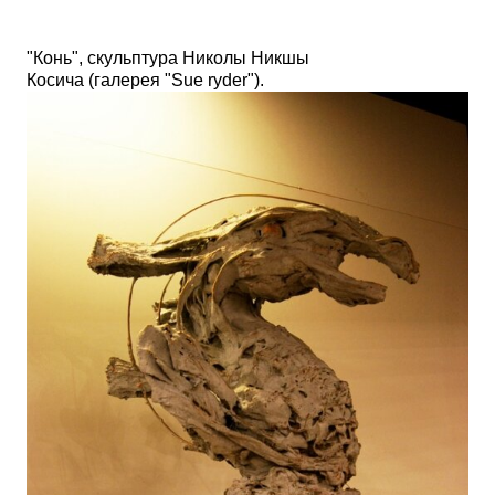
"Конь", скульптура
Николы Никшы
Косича
(галерея
"
Sue ryder").