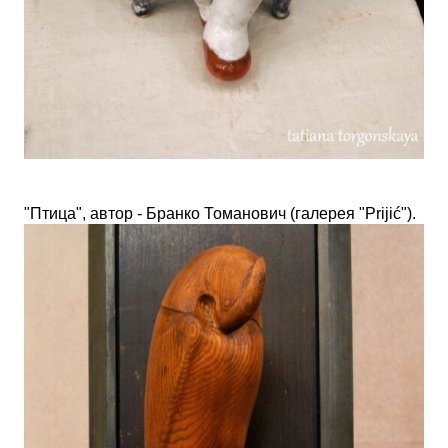
"Птица", автор - Бранко Томанович (галерея
"
Prijić"
).