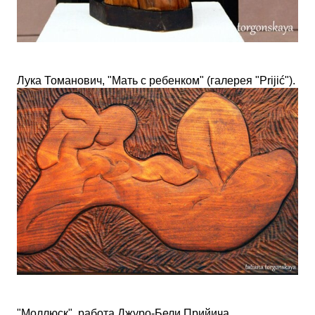
Лука Томанович, "Мать с ребенком" (галерея
"
Prijić"
).
"Моллюск", работа Джуро-Бели Прийича,