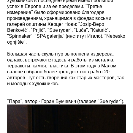
художников в последнее время имеют большой
успех в Европе и за ее пределами. "Третье
измерение" было сформировано благодаря
произведениям, хранящимся в фондах восьми
галерей општины Херцег Нови: "Josip-Bepo
Benković", "Prijić"
, "Sue ryder", "Lu
č
a", "Katuri
ć"
,
"Spinnaker", "SPA gаlerija" (институт Игало), "Nebesko
ognji
š
te".
Большая часть скульптур выполнена из дерева,
однако, встречаются здесь и работы из металла,
терракоты, камня, пластика. В этом году в Малом
салоне
собрано более трех десятков работ 20
авторов. Тут
есть творения
как старых мастеров, так
и молодых художников.
"Пара", автор - Горан Вукчевич (галерея "
Sue ryder"
).