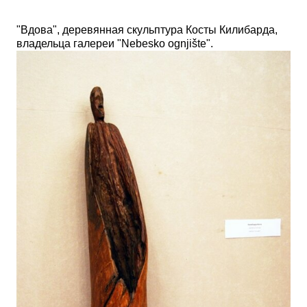
"Вдова", деревянная скульптура Косты Килибарда,
владельца галереи "
Nebesko ognji
š
te
".