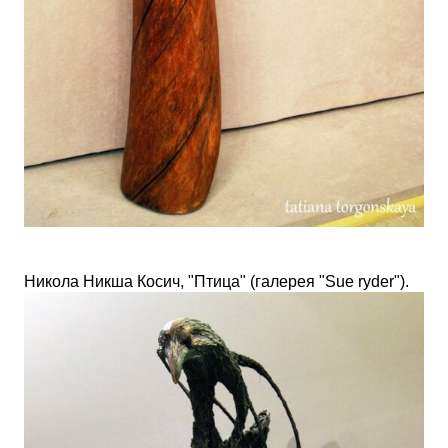
Никола Никша Косич, "Птица"
(галерея "
Sue ryder"
).