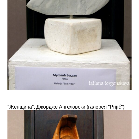
"Женщина", Джордже Ангеловски
(галерея
"
Prijić"
).