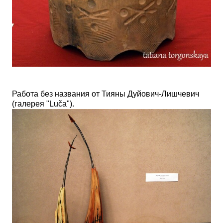
Работа без названия от Тияны Дуйович-Лишчевич
(галерея "
Lu
č
a"
).