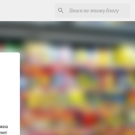
ужна
енег