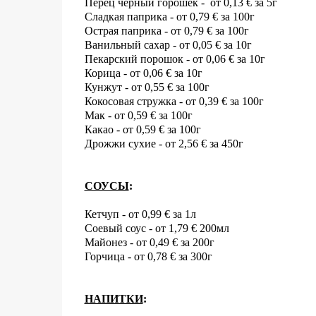
Перец черный горошек -
от 0,13
€
за 5г
Сладкая паприка - от 0,79
€
за 100г
Острая
паприка - от 0,79
€
за 100г
Ванильный сахар - от 0,05
€
за 10г
Пекарский порошок - от 0,06
€
за 10г
Корица -
от 0,06
€
за 10г
Кунжут - от 0,55
€
за 100г
Кокосовая стружка - от 0,39
€
за 100г
Мак -
от 0,59
€
за 100г
Какао - от 0,59
€
за 100г
Дрожжи сухие - от 2,56
€
за 450г
СОУСЫ
:
Кетчуп - от 0,99
€
за 1л
Соевый соус - от 1,79
€
200мл
Майонез - от 0,49
€
за 200г
Горчица - от 0,78
€
за 300г
НАПИТКИ
: