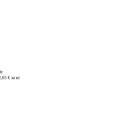
0г
2,65
€
за кг