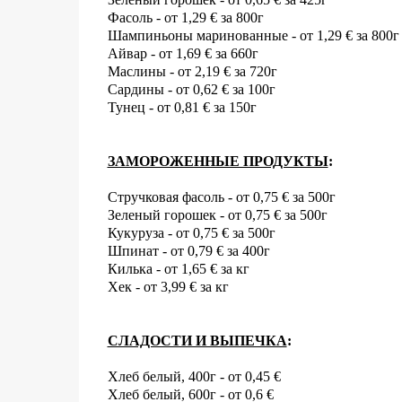
Фасоль - от 1,29
€
за 800г
Шампиньоны маринованные - от 1,29
€
за 800г
Айвар - от 1,69
€
за 660г
Маслины - от 2,19
€
за 720г
Сардины - от 0,62
€ за 100г
Тунец - от 0,81
€ за 150г
ЗАМОРОЖЕННЫЕ ПРОДУКТЫ
:
Стручковая фасоль - от 0,75
€
за 500г
Зеленый горошек - от
0,75
€
за 500г
Кукуруза -
от
0,75
€
за 500г
Шпинат - от 0,79
€
за 400г
Килька - от 1,65
€
за кг
Хек - от 3,99
€
за кг
СЛАДОСТИ И ВЫПЕЧКА
:
Хлеб белый, 400г - от 0,45
€
Хлеб белый, 600г - от 0,6
€