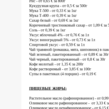
Рис - от 0,65 € за 800г
Кукурузная крупа - от 0,5 € за 500г
Мука Т-500 - от 0,33 € за 1кг
Мука Т-400 - от 0,39 € за 1кг
Сахар белый - от 0,69
€
за 1кг
Коричневый тростниковый сахар - от 1,09
€
за 
Соль - от 0,39
€
за 1кг
Уксус яблочный 4% - от 0,76
€
за 1л
Уксус виноградный 5% - от 0,73
€
за 1л
Спиртовой уксус - от 0,59
€
за 1л
Чай травяной (ромашка, мята, шиповник) в паке
Чай зеленый, пакетированный - от 0,89
€
за 30г
Чай черный, пакетированный - от 0,8
€
за 30г
Кофе молотый - от 1,35
€
за 200г
Кофе растворимый - от 3,85
€
за 100г
Супы в пакетиках (4 порции) - от 0,19
€
ПИЩЕВЫЕ ЖИРЫ:
Растительное масло (
рафинированное)
- от 0,99
Оливковое масло рафинированное - от 3,33
€
з
Оливковое масло нерафинированное - от 6,15
€