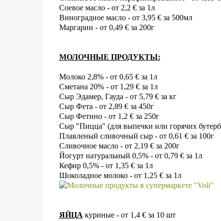
Соевое масло - от 2,2
€
за 1л
Виноградное масло - от 3,95
€
за 500мл
Маргарин - от 0,49
€
за 200г
МОЛОЧНЫЕ ПРОДУКТЫ:
Молоко 2,8% - от 0,65
€ за 1л
Сметана 20% - от 1,29
€
за 1л
Сыр Эдамер, Гауда
- от 5,79
€
за кг
Сыр Фета - от 2,89
€
за 450г
Сыр Фетино - от 1,2
€
за 250г
Сыр "Пицца" (для выпечки или горячих бутербр
Плавленый сливочный сыр - от 0,61
€
за 100г
Сливочное масло - от 2,19
€
за 200г
Йогурт натуральный 0,5% - от 0,79
€
за 1л
Кефир 0,5% - от 1,35
€
за 1л
Шоколадное молоко - от 1,25
€ за 1л
ЯЙЦА
куриные - от 1,4
€
за 10 шт