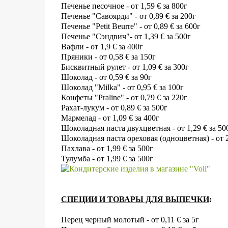
Печенье песочное - от 1,59
€
за 800г
Печенье "Савоярди" - от 0,89
€
за 200г
Печенье "Petit Beurre" - от 0,89
€
за 600г
Печенье "Сэндвич"- от 1,39
€
за 500г
Вафли - от 1,9
€
за 400г
Пряники - от 0,58
€
за 150г
Бисквитный рулет - от 1,09
€
за 300г
Шоколад - от 0,59
€
за 90г
Шоколад "Milka" - от 0,95
€
за 100г
Конфеты "Praline" - от 0,79
€
за 220г
Рахат-лукум - от 0,89
€
за 500г
Мармелад - от 1,09
€
за 400г
Шоколадная паста двухцветная - от 1,29
€
за 50
Шоколадная паста ореховая (одноцветная) - от 
Пахлава - от 1,99
€ за 500г
Тулумба - от
1,99
€ за 500г
С
ПЕЦИИ И ТОВАРЫ ДЛЯ ВЫПЕЧКИ
:
Перец черный молотый - от 0,11
€
за 5г