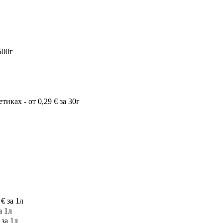
500г
тиках - от 0,29
€
за 30г
€
за 1л
а 1л
за 1л