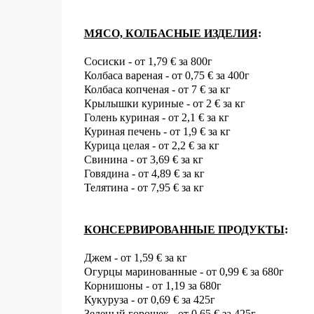
МЯСО, КОЛБАСНЫЕ ИЗДЕЛИЯ
:
Сосиски - от 1,79
€
за 800г
Колбаса вареная - от 0,75
€
за 400г
Колбаса копченая - от 7
€
за кг
Крылышки куриные - от 2
€
за кг
Голень куриная - от 2,1
€
за кг
Куриная печень - от 1,9
€
за кг
Курица целая - от 2,2
€
за кг
Свинина - от 3,69
€
за кг
Говядина - от 4,89
€
за кг
Телятина - от 7,95
€
за кг
КОНСЕРВИРОВАННЫЕ ПРОДУКТЫ
:
Джем - от 1,59
€
за кг
Огурцы маринованные - от 0,99
€
за 680г
Корнишоны - от 1,19 за 680г
Кукуруза - от 0,69
€
за 425г
Зеленый горошек -
от 0,65
€
за 425г