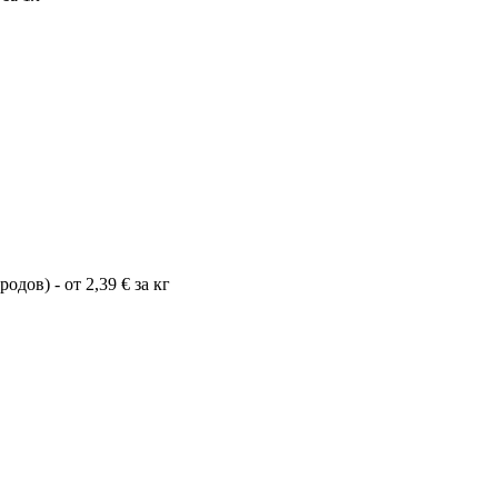
одов) - от 2,39
€
за кг