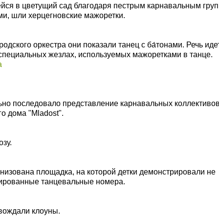
ейся
в цветущий сад
благодаря пестрым карнавальным груп
ми, шли херцегновские мажоретки.
дского оркестра они показали танец с ба́
тонами. Речь идет
о специальных жезлах, используемых мажоретками в танце.
ьно последовало представление карнавальных коллективов
о дома "Mladost".
зу.
низована площадка, на которой детки
демонстрировали
не
етированные танцевальные номера.
вождали клоуны.