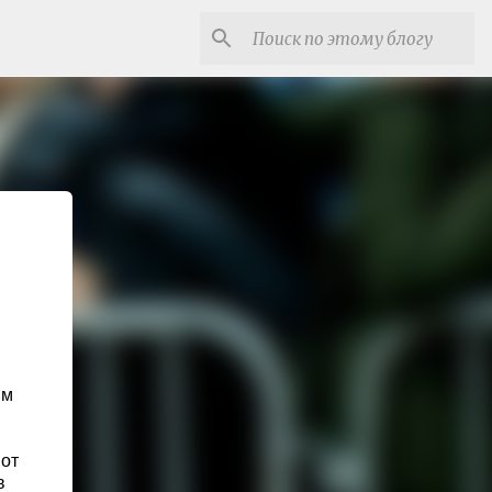
им
 от
в