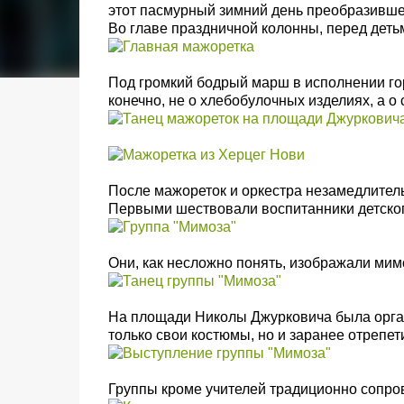
этот пасмурный зимний день преобразивш
Во главе праздничной колонны, перед деть
Под громкий бодрый марш в исполнении горо
конечно, не о хлебобулочных изделиях, а 
После мажореток и оркестра незамедлител
Первыми шествовали воспитанники детског
Они, как несложно понять, изображали мимо
На площади
Николы Джурковича
была орга
только свои костюмы, но и заранее отреп
Группы кроме учителей традиционно сопро