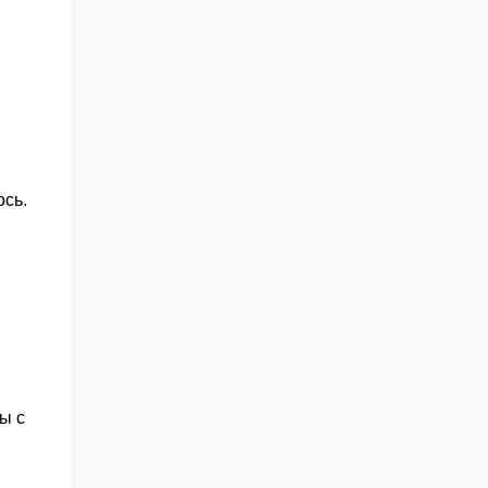
ось.
ы с