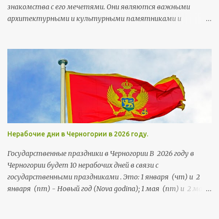
дойка (dojka) - грудь Деда Mраз (Deda Mraz) - Дед Мороз
знакомства с его мечетями. Они являются важными
архитектурными и культурными памятниками и
неотъемлемой частью городского колорита. Мечети
строились тут на протяжении более чем 5,5 веков. Их
возводили члены правящей династии, султаны, богатые
горожане и высокопоставленные чиновники, а потому
многим мечетям есть чем похвастаться и удивить своих
посетителей.
Нерабочие дни в Черногории в 2026 году.
Государственные праздники в Черногории В 2026 году в
Черногории будет 10 нерабочих дней в связи с
государственными праздниками . Это: 1 января (чт) и 2
января (пт) - Новый год (Nova godina); 1 мая (пт) и 2 мая
(сб) - Праздник труда (Praznik rada); 21 мая (чт) и 22 мая
(пт) - День независимости (Dan nezavisnosti); 13 июля (пн),