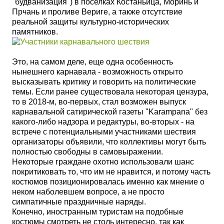
"будванизация") в поселках Костаньица, Моринь и
Прчань и проливе Вериге, а также отсутствие
реальной защиты культурно-исторических
памятников.
Это, на самом деле, еще одна особенность
нынешнего карнавала - возможность открыто
высказывать критику и говорить на политические
темы. Если ранее существовала некоторая цензура,
то в 2018-м, во-первых, стал возможен выпуск
карнавальной сатирической газеты "Karampana" без
какого-либо надзора и редактуры, во-вторых - на
встрече с потенциальными участниками шествия
организаторы объявили, что коллективы могут быть
полностью свободны в самовыражении.
Некоторые граждане охотно использовали шанс
покритиковать то, что им не нравится, и потому часть
костюмов позиционировалась именно как мнение о
неком наболевшем вопросе, а не просто
симпатичные праздничные наряды.
Конечно, иностранным туристам на подобные
костюмы смотреть не столь интересно, так как