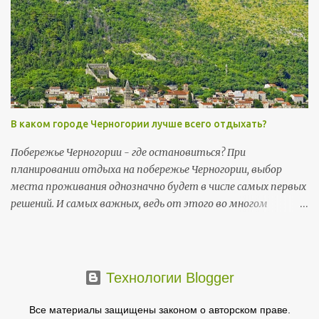
и 14 июля (вт) - День государственности (Dan državnosti);
13 ноября (пт) и 14 ноября (сб) - Негошев день (Njegošev
dan), праздник черногорской культуры .
В каком городе Черногории лучше всего отдыхать?
Побережье Черногории - где остановиться? При
планировании отдыха на побережье Черногории, выбор
места проживания однозначно будет в числе самых первых
решений. И самых важных, ведь от этого во многом
зависит то, насколько комфортно пройдет ваш отпуск и в
какой мере он будет соответствовать ожиданиям.
Основные черногорские достопримечательности
сосредоточены на побережье.
Технологии Blogger
Все материалы защищены законом о авторском праве.