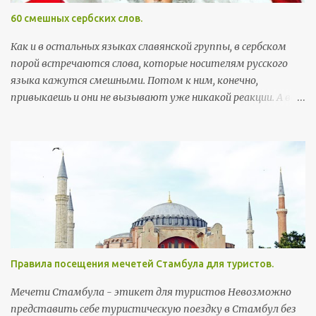
и
60 смешных сербских слов.
Как и в остальных языках славянской группы, в сербском
порой встречаются слова, которые носителям русского
языка кажутся смешными. Потом к ним, конечно,
привыкаешь и они не вызывают уже никакой реакции. А вот
поначалу встреча с этими словами может хорошо
поднять настроение. Здесь я собрала самые забавные
примеры, которые можно встретить в повседневной
жизни. Так как пост скорее развлекательный, а не
образовательный, слова приведены без ударений (кстати, с
правильными, а не теми ударениями, которые
русскоговорящие ставят интуитивно, многие слова уже не
так смешны). Первым в строке идет произношение, в
скобках - написание слова на сербской латинице, ну а
Правила посещения мечетей Стамбула для туристов.
потом, соответственно, перевод. Бубашвабе (bubašvabe) -
тараканы бубумаре (bubamare) - божьи коровки вилюшка
Мечети Стамбула - этикет для туристов Невозможно
(viljušка) - вилка возила (vozila) - транспортные средства
представить себе туристическую поездку в Стамбул без