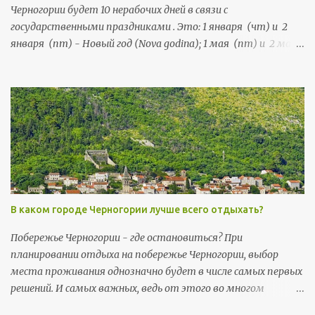
Черногории будет 10 нерабочих дней в связи с
государственными праздниками . Это: 1 января (чт) и 2
января (пт) - Новый год (Nova godina); 1 мая (пт) и 2 мая
(сб) - Праздник труда (Praznik rada); 21 мая (чт) и 22 мая
(пт) - День независимости (Dan nezavisnosti); 13 июля (пн),
и 14 июля (вт) - День государственности (Dan državnosti);
13 ноября (пт) и 14 ноября (сб) - Негошев день (Njegošev
dan), праздник черногорской культуры .
В каком городе Черногории лучше всего отдыхать?
Побережье Черногории - где остановиться? При
планировании отдыха на побережье Черногории, выбор
места проживания однозначно будет в числе самых первых
решений. И самых важных, ведь от этого во многом
зависит то, насколько комфортно пройдет ваш отпуск и в