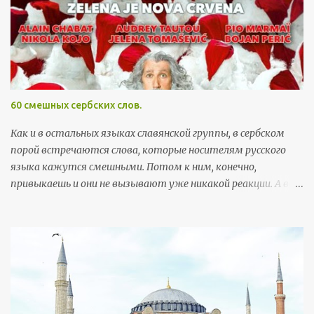
а
р
и
и
60 смешных сербских слов.
Как и в остальных языках славянской группы, в сербском
порой встречаются слова, которые носителям русского
языка кажутся смешными. Потом к ним, конечно,
привыкаешь и они не вызывают уже никакой реакции. А вот
поначалу встреча с этими словами может хорошо
поднять настроение. Здесь я собрала самые забавные
примеры, которые можно встретить в повседневной
жизни. Так как пост скорее развлекательный, а не
образовательный, слова приведены без ударений (кстати, с
правильными, а не теми ударениями, которые
русскоговорящие ставят интуитивно, многие слова уже не