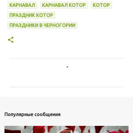
КАРНАВАЛ
КАРНАВАЛ КОТОР
КОТОР
ПРАЗДНИК КОТОР
ПРАЗДНИКИ В ЧЕРНОГОРИИ
К
о
м
м
е
Популярные сообщения
н
т