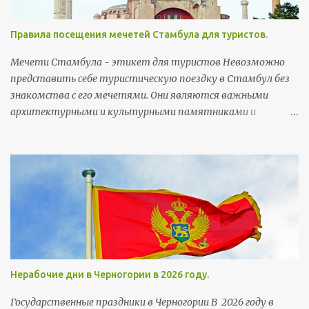
так смешны). Первым в строке идет произношение, в
скобках - написание слова на сербской латинице, ну а
Правила посещения мечетей Стамбула для туристов.
потом, соответственно, перевод. Бубашвабе (bubašvabe) -
тараканы бубумаре (bubamare) - божьи коровки вилюшка
Мечети Стамбула - этикет для туристов Невозможно
(viljušка) - вилка возила (vozila) - транспортные средства
представить себе туристическую поездку в Стамбул без
дойка (dojka) - грудь Деда Mраз (Deda Mraz) - Дед Мороз
знакомства с его мечетями. Они являются важными
архитектурными и культурными памятниками и
неотъемлемой частью городского колорита. Мечети
строились тут на протяжении более чем 5,5 веков. Их
возводили члены правящей династии, султаны, богатые
горожане и высокопоставленные чиновники, а потому
многим мечетям есть чем похвастаться и удивить своих
посетителей.
Нерабочие дни в Черногории в 2026 году.
Государственные праздники в Черногории В 2026 году в