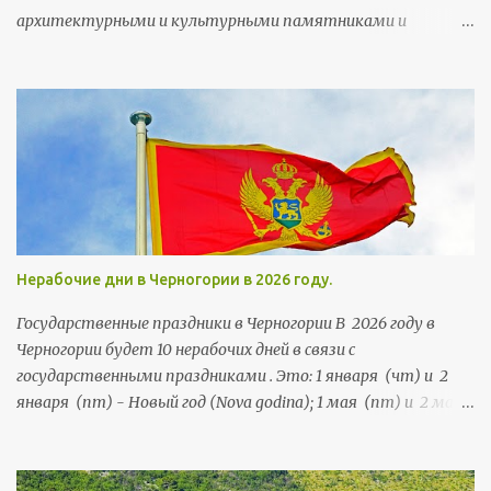
архитектурными и культурными памятниками и
неотъемлемой частью городского колорита. Мечети
строились тут на протяжении более чем 5,5 веков. Их
возводили члены правящей династии, султаны, богатые
горожане и высокопоставленные чиновники, а потому
многим мечетям есть чем похвастаться и удивить своих
посетителей.
Нерабочие дни в Черногории в 2026 году.
Государственные праздники в Черногории В 2026 году в
Черногории будет 10 нерабочих дней в связи с
государственными праздниками . Это: 1 января (чт) и 2
января (пт) - Новый год (Nova godina); 1 мая (пт) и 2 мая
(сб) - Праздник труда (Praznik rada); 21 мая (чт) и 22 мая
(пт) - День независимости (Dan nezavisnosti); 13 июля (пн),
и 14 июля (вт) - День государственности (Dan državnosti);