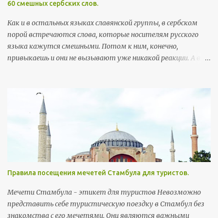
60 смешных сербских слов.
Как и в остальных языках славянской группы, в сербском
порой встречаются слова, которые носителям русского
языка кажутся смешными. Потом к ним, конечно,
привыкаешь и они не вызывают уже никакой реакции. А вот
поначалу встреча с этими словами может хорошо
поднять настроение. Здесь я собрала самые забавные
примеры, которые можно встретить в повседневной
жизни. Так как пост скорее развлекательный, а не
образовательный, слова приведены без ударений (кстати, с
правильными, а не теми ударениями, которые
русскоговорящие ставят интуитивно, многие слова уже не
так смешны). Первым в строке идет произношение, в
скобках - написание слова на сербской латинице, ну а
Правила посещения мечетей Стамбула для туристов.
потом, соответственно, перевод. Бубашвабе (bubašvabe) -
тараканы бубумаре (bubamare) - божьи коровки вилюшка
Мечети Стамбула - этикет для туристов Невозможно
(viljušка) - вилка возила (vozila) - транспортные средства
представить себе туристическую поездку в Стамбул без
дойка (dojka) - грудь Деда Mраз (Deda Mraz) - Дед Мороз
знакомства с его мечетями. Они являются важными