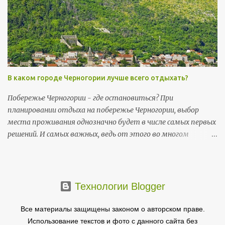
13 ноября (пт) и 14 ноября (сб) - Негошев день (Njegošev
dan), праздник черногорской культуры .
В каком городе Черногории лучше всего отдыхать?
Побережье Черногории - где остановиться? При
планировании отдыха на побережье Черногории, выбор
места проживания однозначно будет в числе самых первых
решений. И самых важных, ведь от этого во многом
зависит то, насколько комфортно пройдет ваш отпуск и в
какой мере он будет соответствовать ожиданиям.
Основные черногорские достопримечательности
сосредоточены на побережье.
Технологии Blogger
Все материалы защищены законом о авторском праве.
Использование текстов и фото с данного сайта без