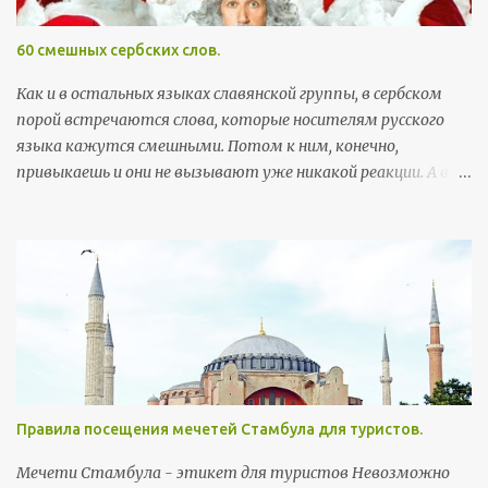
и
и
60 смешных сербских слов.
Как и в остальных языках славянской группы, в сербском
порой встречаются слова, которые носителям русского
языка кажутся смешными. Потом к ним, конечно,
привыкаешь и они не вызывают уже никакой реакции. А вот
поначалу встреча с этими словами может хорошо
поднять настроение. Здесь я собрала самые забавные
примеры, которые можно встретить в повседневной
жизни. Так как пост скорее развлекательный, а не
образовательный, слова приведены без ударений (кстати, с
правильными, а не теми ударениями, которые
русскоговорящие ставят интуитивно, многие слова уже не
так смешны). Первым в строке идет произношение, в
скобках - написание слова на сербской латинице, ну а
Правила посещения мечетей Стамбула для туристов.
потом, соответственно, перевод. Бубашвабе (bubašvabe) -
тараканы бубумаре (bubamare) - божьи коровки вилюшка
Мечети Стамбула - этикет для туристов Невозможно
(viljušка) - вилка возила (vozila) - транспортные средства