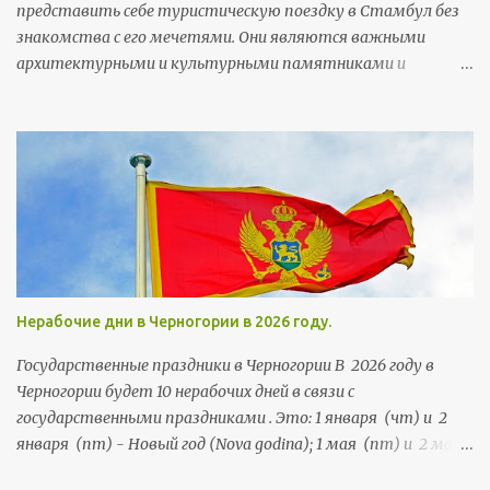
представить себе туристическую поездку в Стамбул без
дойка (dojka) - грудь Деда Mраз (Deda Mraz) - Дед Мороз
знакомства с его мечетями. Они являются важными
архитектурными и культурными памятниками и
неотъемлемой частью городского колорита. Мечети
строились тут на протяжении более чем 5,5 веков. Их
возводили члены правящей династии, султаны, богатые
горожане и высокопоставленные чиновники, а потому
многим мечетям есть чем похвастаться и удивить своих
посетителей.
Нерабочие дни в Черногории в 2026 году.
Государственные праздники в Черногории В 2026 году в
Черногории будет 10 нерабочих дней в связи с
государственными праздниками . Это: 1 января (чт) и 2
января (пт) - Новый год (Nova godina); 1 мая (пт) и 2 мая
(сб) - Праздник труда (Praznik rada); 21 мая (чт) и 22 мая