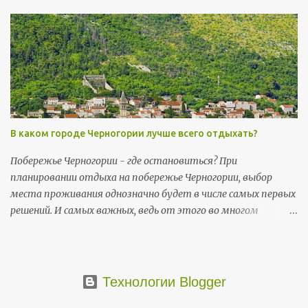
(пт) - День независимости (Dan nezavisnosti); 13 июля (пн),
и 14 июля (вт) - День государственности (Dan državnosti);
13 ноября (пт) и 14 ноября (сб) - Негошев день (Njegošev
dan), праздник черногорской культуры .
В каком городе Черногории лучше всего отдыхать?
Побережье Черногории - где остановиться? При
планировании отдыха на побережье Черногории, выбор
места проживания однозначно будет в числе самых первых
решений. И самых важных, ведь от этого во многом
зависит то, насколько комфортно пройдет ваш отпуск и в
какой мере он будет соответствовать ожиданиям.
Основные черногорские достопримечательности
сосредоточены на побережье.
Технологии Blogger