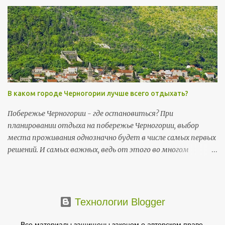
и 14 июля (вт) - День государственности (Dan državnosti);
13 ноября (пт) и 14 ноября (сб) - Негошев день (Njegošev
dan), праздник черногорской культуры .
В каком городе Черногории лучше всего отдыхать?
Побережье Черногории - где остановиться? При
планировании отдыха на побережье Черногории, выбор
места проживания однозначно будет в числе самых первых
решений. И самых важных, ведь от этого во многом
зависит то, насколько комфортно пройдет ваш отпуск и в
какой мере он будет соответствовать ожиданиям.
Основные черногорские достопримечательности
сосредоточены на побережье.
Технологии Blogger
Все материалы защищены законом о авторском праве.