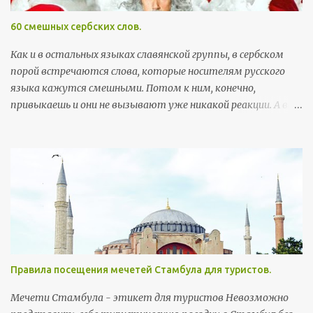
м
м
60 смешных сербских слов.
е
н
Как и в остальных языках славянской группы, в сербском
т
порой встречаются слова, которые носителям русского
а
языка кажутся смешными. Потом к ним, конечно,
р
привыкаешь и они не вызывают уже никакой реакции. А вот
и
поначалу встреча с этими словами может хорошо
й
поднять настроение. Здесь я собрала самые забавные
примеры, которые можно встретить в повседневной
жизни. Так как пост скорее развлекательный, а не
образовательный, слова приведены без ударений (кстати, с
правильными, а не теми ударениями, которые
русскоговорящие ставят интуитивно, многие слова уже не
так смешны). Первым в строке идет произношение, в
скобках - написание слова на сербской латинице, ну а
Правила посещения мечетей Стамбула для туристов.
потом, соответственно, перевод. Бубашвабе (bubašvabe) -
тараканы бубумаре (bubamare) - божьи коровки вилюшка
Мечети Стамбула - этикет для туристов Невозможно
(viljušка) - вилка возила (vozila) - транспортные средства