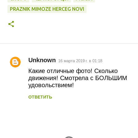
PRAZNIK MIMOZE HERCEG NOVI
Unknown
16 марта 2019 г. в 01:18
К
Какие отличные фото! Сколько
о
движения! Смотрела с БОЛЬШИМ
удовольствием!
м
м
ОТВЕТИТЬ
е
н
т