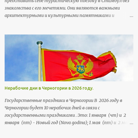
представить себе туристическую поездку в Стамбул без
дойка (dojka) - грудь Деда Mраз (Deda Mraz) - Дед Мороз
знакомства с его мечетями. Они являются важными
архитектурными и культурными памятниками и
неотъемлемой частью городского колорита. Мечети
строились тут на протяжении более чем 5,5 веков. Их
возводили члены правящей династии, султаны, богатые
горожане и высокопоставленные чиновники, а потому
многим мечетям есть чем похвастаться и удивить своих
посетителей.
Нерабочие дни в Черногории в 2026 году.
Государственные праздники в Черногории В 2026 году в
Черногории будет 10 нерабочих дней в связи с
государственными праздниками . Это: 1 января (чт) и 2
января (пт) - Новый год (Nova godina); 1 мая (пт) и 2 мая
(сб) - Праздник труда (Praznik rada); 21 мая (чт) и 22 мая
(пт) - День независимости (Dan nezavisnosti); 13 июля (пн),