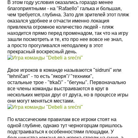
В этом году условия оказались гораздо менее
благоприятными - на "Rafaello" галька и большая,
чем требуется, глубина. Зато для зрителей этот пляж
оказался удобнее и отчасти именно локация
привлекла огромное количество людей - пляж
находится прямо перед променадом, так что на игру
зашли посмотреть и те, кто про нее вовсе не знал,
а
просто прогуливался неподалеку
в этот
прекрасный воскресный день.
Двое игроков в команде называются "sidruni" или
"tehničari" - то есть "якоря"/ "техники",
остальные трое - "trkači" - "бегуны". Первоначально
все члены команды выстраиваются в круг в
нескольких метрах друг от друга, но в процессе игры
они могут меняться местами.
По классическим
правилам
все игроки стоят на
одной глубине, однако тут черногорцам пришлось
подстраиваться к особенностями площадки.
У
большинства команд два игрока стояли на суше, а