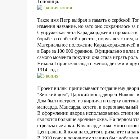
Тополица.
Такое
имя Петр выбрал в память о сербской То
изменил название, но зато оно сохранилось за
Супружеская чета Караджорджевич прожила в Т
борьбе за сербский престол, поругался с ним, 
Материальное положение Караджорджевичей в 
в Баре за 100 000 франков. Официально вилла 
самого момента покупки она
стала играть роль
Никола I
приезжал с
юда с женой, детьми и дру
1914 года.
Проект виллы приписывают тогдашнему дворцо
"Зетский дом", Царский мост, дворец Николы 
Дом был построен из кирпича и сверху оштукат
мансарда. Мансарда, кстати, в первоначальный
В оформлении дворца использовались стили н
являются большие арочные окна. На первом эт
стрельчатые арки. В мансарде тоже много окош
Центральный вход находится в ризалите на зап
В 1910 году к основному зданию был добавлен 