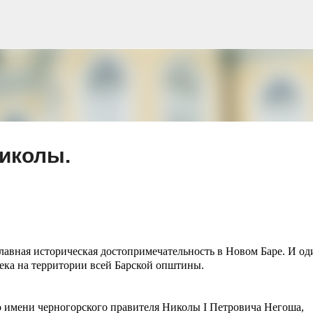
К основному контенту
Николы.
 главная историческая достопримечательность в Новом Баре. И од
ека на территории всей Барской општины.
по имени черногорского правителя Николы I Петровича Негоша,