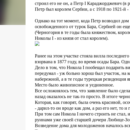
строил его не он, а Петр I Караджорджевич (в
Петр был королем Сербии, а с 1918 по 1921-й -
Однако на тот момент, кода Петр возводил дом
освобожденного от турок Бара, Сербией он еще 
(Черногория в те годы была княжеством, короле
Николы I - из князя от стал королем).
Ранее на этом участке стояла вилла последнег
взорвана в 1877 году, во время осады Бара. О
Дело в том, что Никола I пообещал подарить в
передумал - уж больно хорош был участок, на к
набережной, а в те годы турецкая резиденция 
Место было живописное и уединенное.
Все осложнялось тем, что заявление было сдел
назад оказалось не так-то просто. В итоге чер
Которая, как говорят, была очень красивой, о
- дарил-то он вроде как дом, а раз его нет, то и
При том сам Никола I ничего строить не стал, и
руинами уже своей старшей дочери Любице-Зо
Возведение дома для молодоженов началось вск