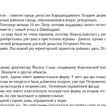
поле - главном городе династии Караджорджевич. Позднее дворе
 целым районом города, образовавшимся вокруг резиденции.
ополице меньше 10 лет. Петр, потеряв поддержку своего тестя 
и вместе с семьей уехал в Швейцарию.
ту пору было не очень хорошим, поэтому Никола выкупил у ни
приобреталась для сына и
престолонаследника - Данило, однако с
 летней резиденции для всей династии Петрович Негош.
зьями. Последний раз черногорский правитель побывал здесь 29
вому архитектору Йосипу Сладе, создавшему Королевский теа
в Никшиче и другие объекты.
урен. Здание имеет прямоугольную форму. У него два два этажа
 план не входила и была добавлена позднее, уже при Петровичах
еоклассицизм и неоренессанс. Основным украшением фасада
аже они имеют классическую полукруглую форму, на втором это
ек, но они маленькие и прямоугольные.
адной стороне дома, обращенной к морю.
бальный зал. Это небольшая одноэтажная постройка слева от по