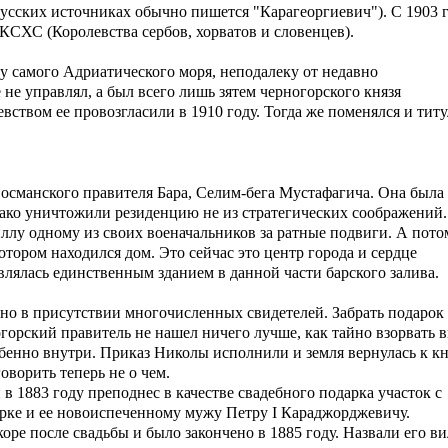
 русских источниках обычно пишется "Карагеоргиевич"). С 1903 
 КСХС (Королевства сербов, хорватов и словенцев).
 у самого Адриатического моря, неподалеку от недавно
не управлял, а был всего лишь зятем черногорского князя
вством ее провозгласили в 1910 году. Тогда же поменялся и титу
о османского правителя Бара, Селим-бега Мустафагича. Она была
днако уничтожили резиденцию не из стратегических соображений.
иллу одному из своих военачальников за ратные подвиги. А пото
отором находился дом. Это сейчас это центр города и сердце
являлась единственным зданием в данной части барского залива.
ано в присутствии многочисленных свидетелей. Забрать подарок
ногорский правитель не нашел ничего лучше, как тайно взорвать в
собенно внутри. Приказ Николы исполнили и земля вернулась к к
 говорить теперь не о чем.
 в 1883 году преподнес в качестве свадебного подарка участок с
рке и ее новоиспеченному мужу Петру I Караджорджевичу.
оре после свадьбы и было закончено в 1885 году.
Назвали его ви