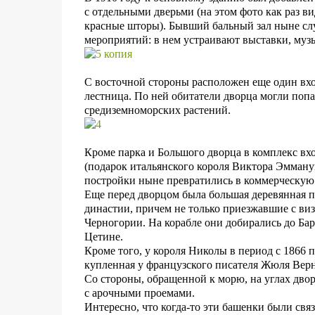
с отдельными дверьми (на этом фото как раз ви
красные шторы). Бывший бальный зал ныне слу
мероприятий: в нем устраивают выставки, муз
С восточной стороны расположен еще один вход
лестница. По ней обитатели дворца могли попа
средиземноморских растений.
Кроме парка и Большого дворца в комплекс вх
(подарок итальянского короля Виктора Эммануи
постройки ныне превратились в коммерческую
Еще перед дворцом была большая деревянная пр
династии, причем не только приезжавшие с ви
Черногории. На корабле они добирались до Бар
Цетине.
Кроме того, у короля Николы в период с 1866 по 
купленная у французского писателя Жюля Верн
Со стороны, обращенной к морю, на углах дво
с арочными проемами.
Интересно, что когда-то эти башенки были св