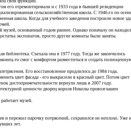
яла свои функции.
том его отремонтировали и с 1933 года в бывшей резиденции
иализированная сельскохозяйственная школа. С 1946-го по осен
венная школа. Когда для учебного заведения построили новое зд
емей.
й музей, основанный годом раннее. Однако поначалу он находил
достатка экспонатов, просто другие комнаты были заняты.
кая библиотека. Съехала она в
1977 году. Тогда же закончилось
аконец-то смог с комфортом разместиться и создать полноценну
млетрясения. Его восстановление продлилось до 1984 года.
енить цвет фасада - его выкрасили в красный цвет. Потом цвет 
нок достопримечательности вернули лишь в 2007 году.
хитектурной ценности дворец короля Николы провозглашен
работает музей.
ев и пережил парочку потрясений, сохранился он неплохо. Уже 
увших лет.