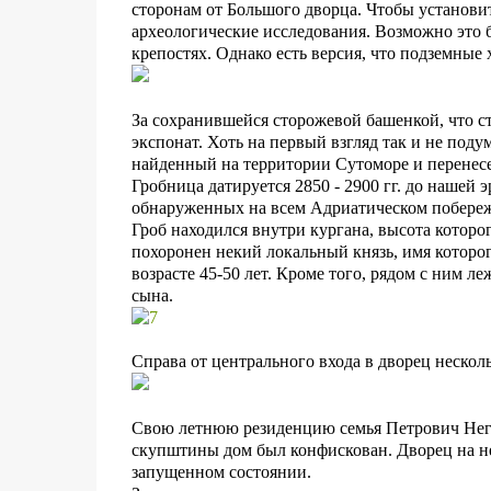
сторонам от Большого дворца. Чтобы установит
археологические исследования. Возможно это б
крепостях. Однако есть версия, что подземные 
За сохранившейся сторожевой башенкой, что ст
экспонат. Хоть на первый взгляд так и не под
найденный на территории Сутоморе и перенес
Гробница датируется 2850 - 2900 гг. до нашей 
обнаруженных на всем Адриатическом побереж
Гроб находился внутри кургана, высота которог
похоронен некий локальный князь, имя которог
возрасте 45-50 лет. Кроме того, рядом с ним ле
сына.
Справа от центрального входа в дворец нескол
Свою летнюю резиденцию семья Петрович Него
скупштины дом был конфискован. Дворец на нек
запущенном состоянии.