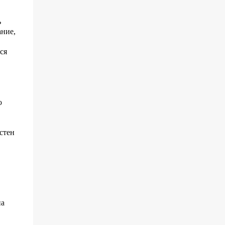
достопримечательности
сосредоточены на побережье.
ь
ание,
ся
ю
стен
на