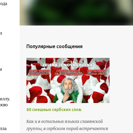
года
л
Популярные сообщения
м
иллу.
нязю
60 смешных сербских слов.
Как и в остальных языках славянской
лла
группы, в сербском порой встречаются