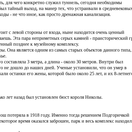
ь, для чего конкретно служил туннель, сегодня необходимы
ыл тайный выход, на манер тех, что устраивали в средневековы
ходы - не что иное, как просто дренажная канализация.
оит с левой стороны от входа, ныне находится очень ценный
умаешь. Эта пара неприметных серых камней - праисторический г
енный позднее к музейному комплексу.
эры. Она является одним из самых старых объектов данного типа,
ье.
о составляла 3 метра, а длина - около 30 метров. Внутри был
о не дошло до наших дней. Ученые установили, что он умер в
жали останки его жены, которой было около 25 лет, и их 8-летнег
ько лет назад был установлен бюст короля Николы.
ш потеряла в 1918 году. Именно тогда решением Подгоричкой
оторое время оказался заброшен, парк и весь комплекс находил