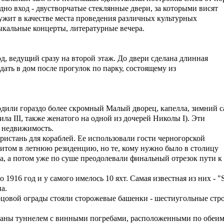
дно вход - двустворчатые стеклянные двери, за которыми висят
жит в качестве места проведения различных культурных
ыкальные концерты, литературные вечера.
, ведущий сразу на второй этаж. До двери сделана длинная
дать в дом после прогулок по парку, состоящему из
одили гораздо более скромный Малый дворец, капелла, зимний с
ла III, также женатого на одной из дочерей Николы I). Эти
 недвижимость.
истань для кораблей. Ее использовали гости черногорской
зитом в летнюю резиденцию, но те, кому нужно было в столицу
а, а потом уже по суше преодолевали финальный отрезок пути к
1916 год и у самого имелось 10 яхт. Самая известная из них - "Si
а.
рцовой ограды стояли сторожевые башенки - шестиугольные стр
язаны туннелем с винными погребами, расположенными по обеи