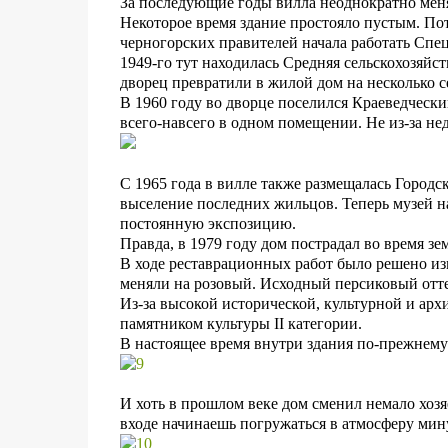
За последующие годы вилла неоднократно мен
Некоторое время здание простояло пустым. По
черногорских правителей начала работать Спец
1949-го тут находилась Средняя сельскохозяйст
дворец превратили в жилой дом на несколько с
В 1960 году во дворце поселился Краеведчески
всего-навсего в одном помещении. Не из-за не
С 1965 года в вилле также размещалась Городс
выселение последних жильцов. Теперь музей н
постоянную экспозицию.
Правда, в 1979 году дом пострадал во время зе
В ходе реставрационных работ было решено изм
меняли на розовый. Исходный персиковый отте
Из-за высокой исторической, культурной и ар
памятником культуры II категории.
В настоящее время внутри здания по-прежнему 
И хоть в прошлом веке дом сменил немало хозя
входе начинаешь погружаться в атмосферу мин