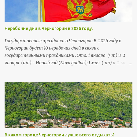
посетителей.
Нерабочие дни в Черногории в 2026 году.
Государственные праздники в Черногории В 2026 году в
Черногории будет 10 нерабочих дней в связи с
государственными праздниками . Это: 1 января (чт) и 2
января (пт) - Новый год (Nova godina); 1 мая (пт) и 2 мая
(сб) - Праздник труда (Praznik rada); 21 мая (чт) и 22 мая
(пт) - День независимости (Dan nezavisnosti); 13 июля (пн),
и 14 июля (вт) - День государственности (Dan državnosti);
13 ноября (пт) и 14 ноября (сб) - Негошев день (Njegošev
dan), праздник черногорской культуры .
В каком городе Черногории лучше всего отдыхать?