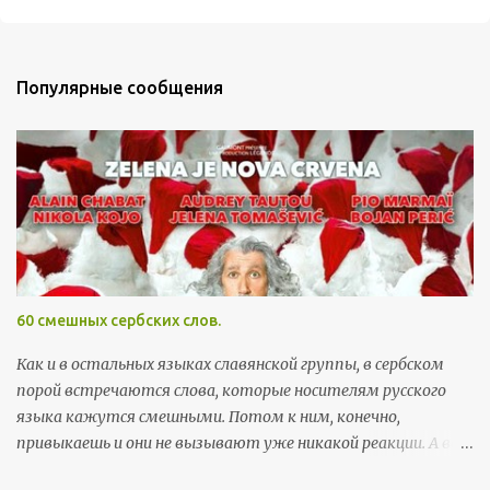
О
т
п
р
Популярные сообщения
а
в
и
т
ь
к
о
м
м
60 смешных сербских слов.
е
н
Как и в остальных языках славянской группы, в сербском
т
порой встречаются слова, которые носителям русского
а
языка кажутся смешными. Потом к ним, конечно,
р
привыкаешь и они не вызывают уже никакой реакции. А вот
и
поначалу встреча с этими словами может хорошо
й