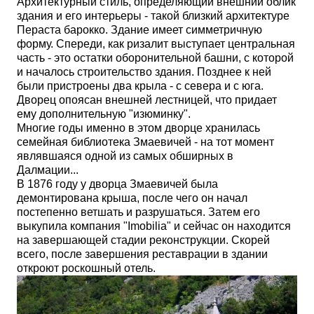
Архитектурный стиль, определяющий внешний облик
здания и его интерьеры - такой близкий архитектуре
Пераста барокко. Здание имеет симметричную
форму. Спереди, как ризалит выступает центральная
часть - это остатки оборонительной башни, с которой
и началось строительство здания. Позднее к ней
были пристроены два крыла - с севера и с юга.
Дворец опоясан внешней лестницей, что придает
ему дополнительную "изюминку".
Многие годы именно в этом дворце хранилась
семейная библиотека Змаевичей - на тот момент
являвшаяся одной из самых обширных в
Далмации...
В 1876 году у дворца Змаевичей была
демонтирована крыша, после чего он начал
постепенно ветшать и разрушаться. Затем его
выкупила компания
"Imobilia"
и сейчас он находится
на завершающей стадии реконструкции. Скорей
всего, после завершения реставрации в здании
откроют роскошный отель.