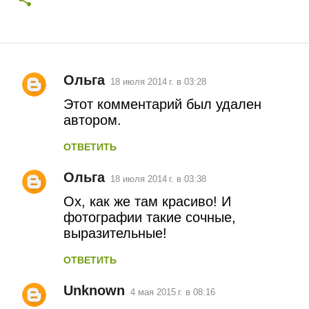
Ольга
18 июля 2014 г. в 03:28
К
Этот комментарий был удален
о
автором.
м
ОТВЕТИТЬ
м
Ольга
18 июля 2014 г. в 03:38
е
Ох, как же там красиво! И
н
фотографии такие сочные,
выразительные!
т
а
ОТВЕТИТЬ
р
Unknown
4 мая 2015 г. в 08:16