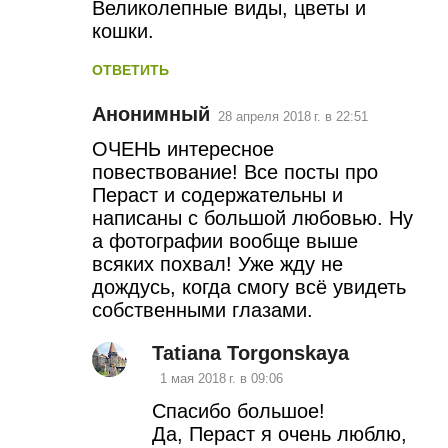
и
Великолепные виды, цветы и
кошки.
и
ОТВЕТИТЬ
Анонимный
28 апреля 2018 г. в 22:51
ОЧЕНЬ интересное
повествование! Все посты про
Пераст и содержательны и
написаны с большой любовью. Ну
а фотографии вообще выше
всяких похвал! Уже жду не
дождусь, когда смогу всё увидеть
собственными глазами.
Tatiana Torgonskaya
1 мая 2018 г. в 09:06
Спасибо большое!
Да, Пераст я очень люблю,