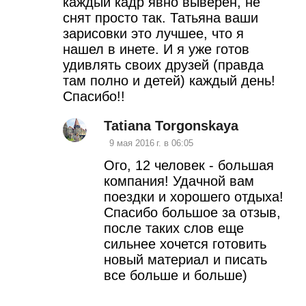
каждый кадр явно выверен, не
м
снят просто так. Татьяна ваши
зарисовки это лучшее, что я
е
нашел в инете. И я уже готов
н
удивлять своих друзей (правда
там полно и детей) каждый день!
т
Спасибо!!
а
Tatiana Torgonskaya
р
9 мая 2016 г. в 06:05
и
Ого, 12 человек - большая
компания! Удачной вам
и
поездки и хорошего отдыха!
Спасибо большое за отзыв,
после таких слов еще
сильнее хочется готовить
новый материал и писать
все больше и больше)