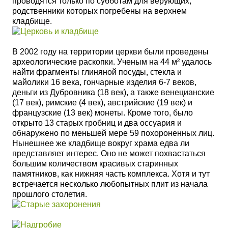
проводятся только по субботам для верующих,
родственники которых погребены на верхнем
кладбище.
В 2002 году на территории церкви были проведены
археологические раскопки. Ученым на 44 м²
удалось
найти фрагменты глиняной посуды, стекла и
майолики 16 века, гончарные изделия 6-7 веков,
деньги из Дубровника (18 век), а также венецианские
(17 век), римские (4 век), австрийские (19 век) и
французские (13 век) монеты. Кроме того, было
открыто 13 старых гробниц и два оссуария и
обнаружено по меньшей мере 59 похороненных лиц.
Нынешнее
же
кладбище вокруг храма едва ли
представляет интерес. Оно не может похвастаться
большим количеством красивых старинных
памятников, как нижняя часть комплекса. Хотя и тут
встречается несколько любопытных плит из начала
прошлого столетия.