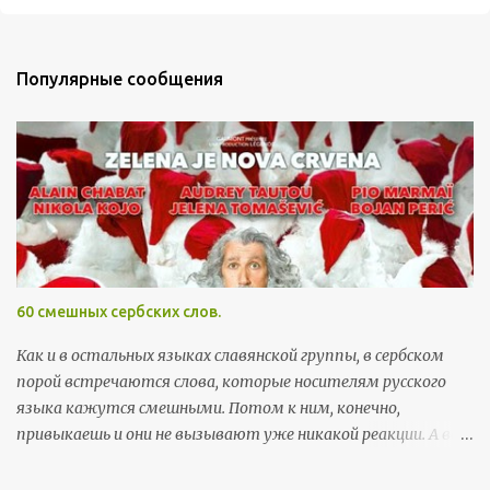
т
п
р
Популярные сообщения
а
в
и
т
ь
к
о
м
м
60 смешных сербских слов.
е
н
Как и в остальных языках славянской группы, в сербском
т
порой встречаются слова, которые носителям русского
а
языка кажутся смешными. Потом к ним, конечно,
р
привыкаешь и они не вызывают уже никакой реакции. А вот
и
поначалу встреча с этими словами может хорошо
й
поднять настроение. Здесь я собрала самые забавные