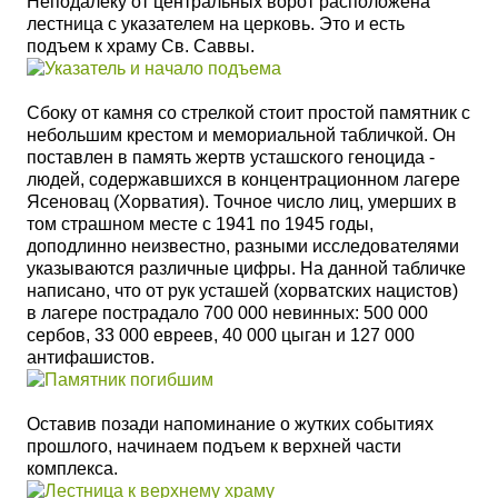
Неподалеку от центральных ворот расположена
лестница с указателем на церковь. Это и есть
подъем к храму Св. Саввы.
Сбоку от камня со стрелкой стоит простой памятник с
небольшим крестом и мемориальной табличкой. Он
поставлен в память жертв усташского геноцида -
людей, содержавшихся в концентрационном лагере
Ясеновац (Хорватия). Точное число лиц, умерших в
том страшном месте с 1941 по 1945 годы,
доподлинно неизвестно, разными исследователями
указываются различные цифры. На данной табличке
написано, что от рук усташей (хорватских нацистов)
в лагере пострадало 700 000 невинных: 500 000
сербов, 33 000 евреев, 40 000 цыган и 127 000
антифашистов.
Оставив позади напоминание о жутких событиях
прошлого, начинаем подъем к верхней части
комплекса.