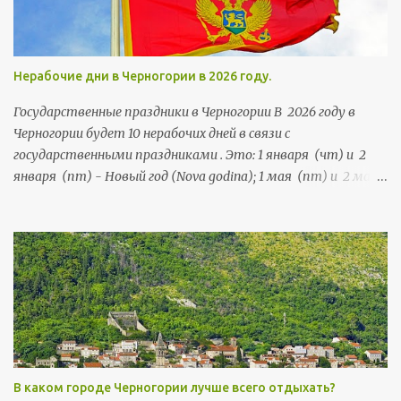
Нерабочие дни в Черногории в 2026 году.
Государственные праздники в Черногории В 2026 году в
Черногории будет 10 нерабочих дней в связи с
государственными праздниками . Это: 1 января (чт) и 2
января (пт) - Новый год (Nova godina); 1 мая (пт) и 2 мая
(сб) - Праздник труда (Praznik rada); 21 мая (чт) и 22 мая
(пт) - День независимости (Dan nezavisnosti); 13 июля (пн),
и 14 июля (вт) - День государственности (Dan državnosti);
13 ноября (пт) и 14 ноября (сб) - Негошев день (Njegošev
dan), праздник черногорской культуры .
В каком городе Черногории лучше всего отдыхать?