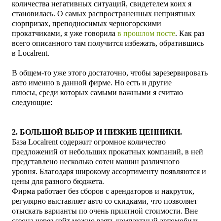
количества негативных ситуаций, свидетелем коих я
становилась. О самых распространенных неприятных
сюрпризах, преподносимых черногорскими
прокатчиками, я уже говорила
в прошлом посте
. Как раз
всего описанного там получится избежать, обратившись
в
Localrent.
В общем-то уже этого достаточно, чтобы зарезервировать
авто именно в
данной фирме
. Но есть и другие
плюсы,
среди которых самыми важными я считаю
следующие:
2. Б
ОЛЬШОЙ ВЫБОР И НИЗКИЕ ЦЕННИКИ.
База
Localrent
содержит огромное количество
предложений от небольших прокатных компаний, в ней
представлено
несколько сотен машин различного
уровня.
Благодаря широкому ассортименту появляются и
цены для разного бюджета.
Фирма работает без сборов с арендаторов и накруток,
регулярно выставляет авто со скидками, что позволяет
отыскать варианты по очень приятной стоимости.
Вне
сезона через сайт можно взять компактный автомобиль