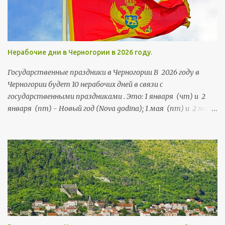
посетителей.
Нерабочие дни в Черногории в 2026 году.
Государственные праздники в Черногории В 2026 году в
Черногории будет 10 нерабочих дней в связи с
государственными праздниками . Это: 1 января (чт) и 2
января (пт) - Новый год (Nova godina); 1 мая (пт) и 2 мая
(сб) - Праздник труда (Praznik rada); 21 мая (чт) и 22 мая
(пт) - День независимости (Dan nezavisnosti); 13 июля (пн),
и 14 июля (вт) - День государственности (Dan državnosti);
13 ноября (пт) и 14 ноября (сб) - Негошев день (Njegošev
dan), праздник черногорской культуры .