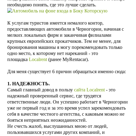
необходимо понять, где это лучше сделать.
К услугам туристов имеется немалого контор,
предоставляющих
автомобили
в Черногории
, начиная с
мелких локальных фирм и заканчивая филиалами
крупных европейских прокатчиков. Тем не менее, для
бронирования машины я
могу порекомендовать
только
одно место, к которому нет нареканий - это
площадка
Localrent
(ранее
MyRentacar
).
Для меня существует 6 причин обращаться
именно сюда:
1. Н
АДЕЖНОСТЬ.
Самый главный довод в пользу
сайтa Localrent
- это
надежный проверенный сервис, где трудятся
ответственные люди. Он
успешно работает в Черногории
уже не первый год и за это время успел зарекомендовать
себя в качестве честного агентства, с каковым можно не
бояться неприятных неожиданностей.
Не счесть жалоб, выслушанных мною от людей,
пользовавшихся услугами других компаний, и