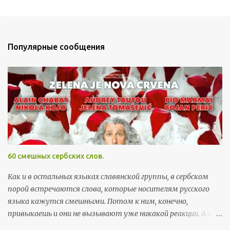
м
м
е
Популярные сообщения
н
т
а
р
и
и
60 смешных сербских слов.
Как и в остальных языках славянской группы, в сербском
порой встречаются слова, которые носителям русского
языка кажутся смешными. Потом к ним, конечно,
привыкаешь и они не вызывают уже никакой реакции. А вот
поначалу встреча с этими словами может хорошо