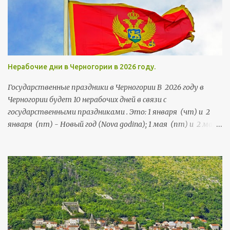
многим мечетям есть чем похвастаться и удивить своих
посетителей.
Нерабочие дни в Черногории в 2026 году.
Государственные праздники в Черногории В 2026 году в
Черногории будет 10 нерабочих дней в связи с
государственными праздниками . Это: 1 января (чт) и 2
января (пт) - Новый год (Nova godina); 1 мая (пт) и 2 мая
(сб) - Праздник труда (Praznik rada); 21 мая (чт) и 22 мая
(пт) - День независимости (Dan nezavisnosti); 13 июля (пн),
и 14 июля (вт) - День государственности (Dan državnosti);
13 ноября (пт) и 14 ноября (сб) - Негошев день (Njegošev
dan), праздник черногорской культуры .