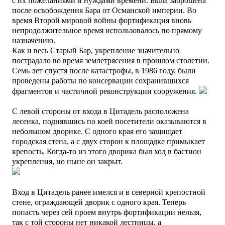
с их пожеланиями и нуждами времени. Была заброшена
после освобождения Бара от Османской империи.
Во
время Второй мировой войны фортификация вновь
непродолжительное время использовалось по прямому
назначению.
Как и весь Старый Бар, укрепление значительно
пострадало во время землетрясения в прошлом столетии.
Семь лет спустя после катастрофы, в 1986 году, были
проведены работы по консервации сохранившихся
фрагментов и частичной реконструкции сооружения.
С левой стороны от входа в Цитадель расположена
лесенка, поднявшись по коей посетители оказываются в
небольшом дворике. С одного края его защищает
городская стена, а с двух сторон к площадке примыкает
крепость. Когда-то из этого дворика был ход в бастион
укрепления, но ныне он закрыт.
Вход в Цитадель ранее имелся и в северной крепостной
стене, ограждающей дворик с одного края. Теперь
попасть через сей проем внутрь фортификации нельзя,
так с той стороны нет никакой лестницы, а