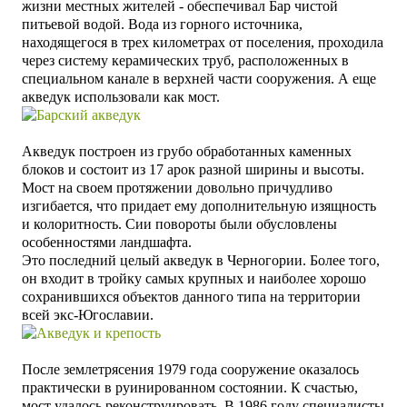
жизни местных жителей - обеспечивал Бар чистой
питьевой водой. Вода
из горного источника,
находящегося в трех километрах от поселения,
проходила
через систему керамических труб, расположенных в
специальном канале в верхней части сооружения. А еще
акведук использовали как мост.
Акведук построен из грубо обработанных каменных
блоков и состоит из 17 арок разной ширины и высоты.
Мост на своем протяжении довольно причудливо
изгибается, что придает ему дополнительную изящность
и колоритность. Сии повороты были обусловлены
особенностями ландшафта.
Это последний целый акведук в Черногории. Более того,
он входит в тройку самых крупных и наиболее хорошо
сохранившихся объектов данного типа на территории
всей экс-Югославии.
После землетрясения 1979 года сооружение оказалось
практически в руинированном состоянии. К счастью,
мост удалось реконструировать. В 1986 году специалисты