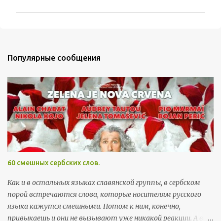
о
м
м
е
Популярные сообщения
н
т
а
р
и
и
60 смешных сербских слов.
Как и в остальных языках славянской группы, в сербском
порой встречаются слова, которые носителям русского
языка кажутся смешными. Потом к ним, конечно,
привыкаешь и они не вызывают уже никакой реакции. А вот