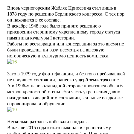
Вновь черногорским Жабляк Црноевича стал лишь в
1878 году по решению Берлинского конгресса. С тех пор
он находится в ее составе.
В декабре 1948 года было принято решение о
присвоении
старинному укрепленному городу
статуса
памятника культуры I категории.
Работы по реставрации или консервации за это время не
были проведены ни разу, несмотря на высокую
историческую и культурную ценность комплекса.
Зато в 1979 году фортификации, и без того пребывавшей
не в лучшем состоянии, нанесло ущерб землетрясение.
А в 1996-м на юго-западной стороне произошел обвал 6
метров крепостной стены. Эта часть укрепления давно
находилась в аварийном состоянии, сильные осадки же
спровоцировали обрушение.
Несколько раз здесь побывали вандалы.
В начале 2015 года кто-то выкопал в крепости яму
глубиной в три метра и диаметром 1 м. При этом