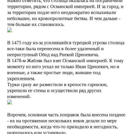
Важно отметить, что столица оказалась на пограничной
территории, рядом с Османской империей. И за город, и
за территории подле него неоднократно вспыхивали
небольшие, но кровопролитные битвы. И чем дальше -
тем больше их становилось.
В 1475 году из-за усилившейся турецкой угрозы столица
все-таки была перенесена в более удаленный и
неприступный Обод над Риекой Црноевича.
В 1478-м Жабляк был взят Османской империей. К тому
моменту из него уехал не только Иван Црноевич, но и
военные, а также простые люди, жившие под
укреплением.
Турки сразу же разместили в крепости гарнизон,
укрепили ее стены и осуществили ряд других
изменений.
Впрочем, основная часть поправок была внесена позднее
- их на протяжении нескольких веков делали по мере
необходимости, когда что-то приходило в негодность,
разрушалось или устаревало.