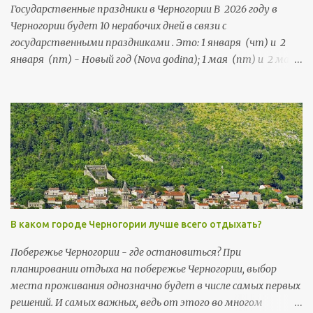
Государственные праздники в Черногории В 2026 году в
Черногории будет 10 нерабочих дней в связи с
государственными праздниками . Это: 1 января (чт) и 2
января (пт) - Новый год (Nova godina); 1 мая (пт) и 2 мая
(сб) - Праздник труда (Praznik rada); 21 мая (чт) и 22 мая
(пт) - День независимости (Dan nezavisnosti); 13 июля (пн),
и 14 июля (вт) - День государственности (Dan državnosti);
13 ноября (пт) и 14 ноября (сб) - Негошев день (Njegošev
dan), праздник черногорской культуры .
В каком городе Черногории лучше всего отдыхать?
Побережье Черногории - где остановиться? При
планировании отдыха на побережье Черногории, выбор
места проживания однозначно будет в числе самых первых
решений. И самых важных, ведь от этого во многом