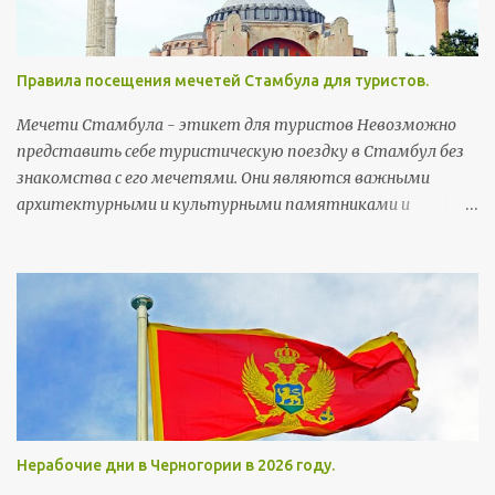
русскоговорящие ставят интуитивно, многие слова уже не
так смешны). Первым в строке идет произношение, в
скобках - написание слова на сербской латинице, ну а
Правила посещения мечетей Стамбула для туристов.
потом, соответственно, перевод. Бубашвабе (bubašvabe) -
тараканы бубумаре (bubamare) - божьи коровки вилюшка
Мечети Стамбула - этикет для туристов Невозможно
(viljušка) - вилка возила (vozila) - транспортные средства
представить себе туристическую поездку в Стамбул без
дойка (dojka) - грудь Деда Mраз (Deda Mraz) - Дед Мороз
знакомства с его мечетями. Они являются важными
архитектурными и культурными памятниками и
неотъемлемой частью городского колорита. Мечети
строились тут на протяжении более чем 5,5 веков. Их
возводили члены правящей династии, султаны, богатые
горожане и высокопоставленные чиновники, а потому
многим мечетям есть чем похвастаться и удивить своих
посетителей.
Нерабочие дни в Черногории в 2026 году.