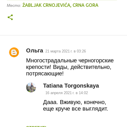
ŽABLJAK CRNOJEVIĆA, CRNA GORA
Место:
Ольга
21 марта 2021 г. в 03:26
К
Многострадальные черногорские
о
крепости! Виды, действительно,
потрясающие!
м
м
Tatiana Torgonskaya
16 апреля 2021 г. в 14:02
е
Дааа. Вживую, конечно,
н
еще круче все выглядит.
т
а