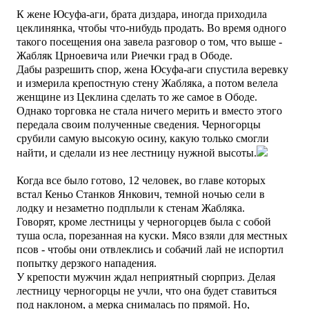
К жене Юсуфа-аги, брата диздара, иногда приходила
цеклинянка, чтобы что-нибудь продать. Во время одного
такого посещения она завела разговор о том, что выше -
Жабляк Црноевича или Риечки град в Ободе.
Дабы разрешить спор, жена Юсуфа-аги спустила веревку
и измерила крепостную стену Жабляка, а потом велела
женщине из Цеклина сделать то же самое в Ободе.
Однако торговка не стала ничего мерить и вместо этого
передала своим полученные сведения. Черногорцы
срубили самую высокую осину, какую только смогли
найти, и сделали из нее лестницу нужной высоты.
Когда все было готово, 12 человек, во главе которых
встал Кеньо Станков Янкович, темной ночью сели в
лодку и незаметно подплыли к стенам Жабляка.
Говорят, кроме лестницы у черногорцев была с собой
туша осла, порезанная на куски. Мясо взяли для местных
псов - чтобы они отвлеклись и собачий лай не испортил
попытку дерзкого нападения.
У крепости мужчин ждал неприятный сюрприз. Делая
лестницу черногорцы не учли, что она будет ставиться
под наклоном, а мерка снималась по прямой. Но,