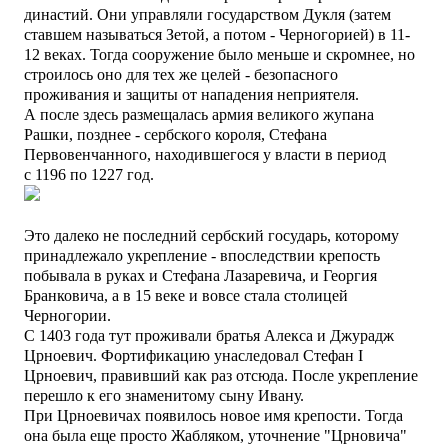
династий. Они управляли государством Дукля (затем
ставшем называться Зетой, а потом - Черногорией) в 11-
12 веках. Тогда сооружение было меньше и скромнее, но
строилось оно для тех же целей - безопасного
проживания и защиты от нападения неприятеля.
А после здесь размещалась армия великого жупана
Рашки, позднее - сербского короля, Стефана
Первовенчанного, находившегося у власти в период
с 1196 по 1227 год.
Это далеко не последний сербский государь, которому
принадлежало укрепление - впоследствии крепость
побывала в руках и Стефана Лазаревича, и Георгия
Бранковича, а в 15 веке и вовсе стала столицей
Черногории.
С 1403 года тут проживали братья Алекса и Джурадж
Црноевич. Фортификацию унаследовал Стефан I
Црноевич, правивший как раз отсюда. После укрепление
перешло к его знаменитому сыну Ивану.
При Црноевичах появилось новое имя крепости. Тогда
она была еще просто Жабляком, уточнение "Црновича"