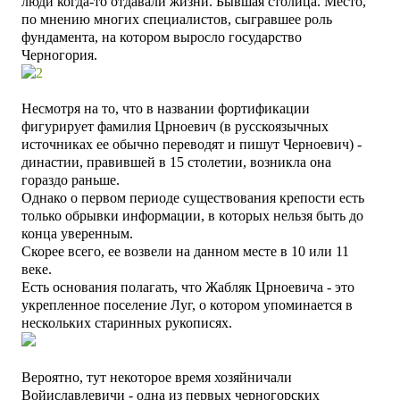
люди когда-то отдавали жизни. Бывшая столица. Место,
по мнению многих специалистов, сыгравшее роль
фундамента, на котором выросло государство
Черногория.
Несмотря на то, что в названии фортификации
фигурирует фамилия Црноевич (в русскоязычных
источниках ее обычно переводят и пишут Черноевич) -
династии, правившей в 15 столетии, возникла она
гораздо раньше.
Однако о первом периоде существования крепости есть
только обрывки информации, в которых нельзя быть до
конца уверенным.
Скорее всего, ее возвели на данном месте в 10 или 11
веке.
Есть основания полагать, что Жабляк Црноевича - это
укрепленное поселение Луг, о котором упоминается в
нескольких старинных рукописях.
Вероятно, тут некоторое время хозяйничали
Войиславлевичи - одна из первых черногорских