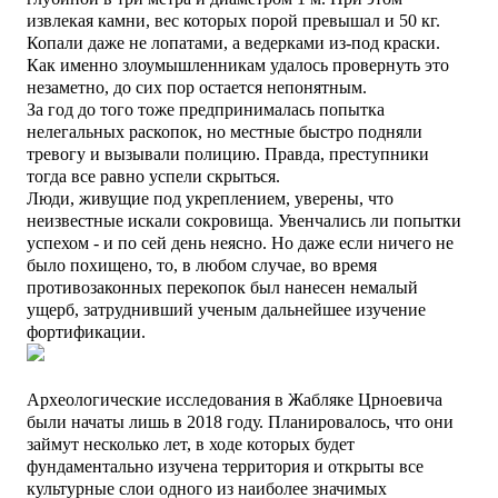
извлекая камни, вес которых порой превышал и 50 кг.
Копали даже не лопатами, а ведерками из-под краски.
Как именно злоумышленникам удалось провернуть это
незаметно, до сих пор остается непонятным.
За год до того тоже предпринималась попытка
нелегальных раскопок, но местные быстро подняли
тревогу и вызывали полицию. Правда, преступники
тогда все равно успели скрыться.
Люди, живущие под укреплением, уверены, что
неизвестные искали сокровища. Увенчались ли попытки
успехом - и по сей день неясно.
Но даже если ничего не
было похищено, то, в любом случае, во время
противозаконных перекопок был нанесен немалый
ущерб, затруднивший ученым дальнейшее изучение
фортификации.
Археологические исследования в Жабляке Црноевича
были начаты лишь в 2018 году. Планировалось, что они
займут несколько лет, в ходе которых будет
фундаментально изучена территория и открыты все
культурные слои одного из наиболее значимых