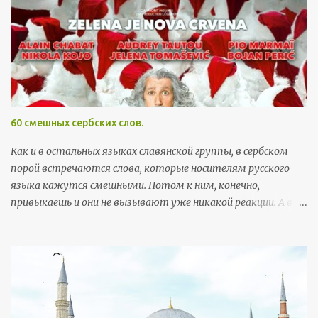
в
и
т
ь
к
о
м
м
60 смешных сербских слов.
е
н
Как и в остальных языках славянской группы, в сербском
т
порой встречаются слова, которые носителям русского
а
языка кажутся смешными. Потом к ним, конечно,
р
привыкаешь и они не вызывают уже никакой реакции. А вот
и
поначалу встреча с этими словами может хорошо
й
поднять настроение. Здесь я собрала самые забавные
примеры, которые можно встретить в повседневной
жизни. Так как пост скорее развлекательный, а не
образовательный, слова приведены без ударений (кстати, с
правильными, а не теми ударениями, которые