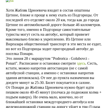
Хотя Жабляк Црноевича входит в состав општины
Цетине, ближе и проще к нему ехать из Подгорицы. От
последней его отделяет около 20 км, тогда как до города
Цетине по автомобильной дороге больше 46 километров.
Кроме того, именно в Подгорице самостоятельные
туристы могут сесть на автобус, который привезет
максимально близко к укреплению. Из Цетине или
Вирпазара общественный транспорт в эти места не ездит,
но вот из Подгорицы ходит пригородный автобус до
поселка Понари.
Это линия 28 с маршрутом "Podrorica - Golubovci -
Ponari". Расписание и остановки смотрите
здесь
. Сесть,
кстати, можно напротив автостанции (не с самой
автобусной станции, а именно с остановки напротив
здания автовокзала). От нее до пункта назначения вы
доедете минут за 25-30. Билет покупается в салоне.
От Понари до Жабляка Црноевича нужно будет идти
пешком около 40-45 минут (полчаса до подножия холма +
подъем наверх). Не очень мало, конечно, но от
ближайшей остановки междугороднего автобуса или
железнодорожной станции на дорогу уйдет в три (!) раза