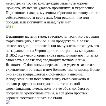
несмотря на то, что конструкция была чуть короче
нужного, им все же удалось проникнуть в укрепление.
Поднявшись наверх, мужчины сбросили лестницу, лишив
себя возможности вернуться. Они решили, что или
победят, или погибнут, а назад пути нет.
Цеклиняне застали турок врасплох и, частично разрушив
фортификацию, взяли ее. Они продержали Жабляк
несколько дней, но после были вынуждены покинуть его
из-за давления на Черногорию иностранных консулов.
В 1852 году черногорцы вновь предпринимают попытку
отвоевать Жабляк под предводительством Кеньо
Янковича. С большими жертвами им удается захватить
укрепление и остаться в нем больше, чем на месяц. После
оно вновь возвращается к Османской империи.
В ходе этих битв поселение внизу было сожжено и
сильно разрушено, пострадали и стены самой
фортификации. Турки, получив ее обратно, быстро
поправили крепостные стены, а вот дома простых
горожан восстанавливать не стали.