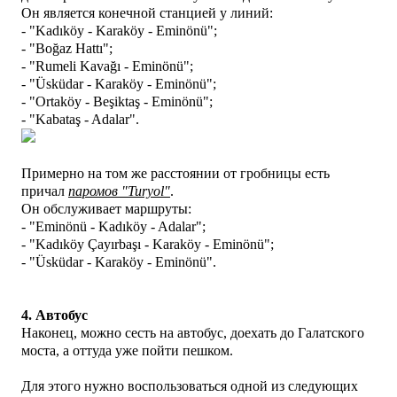
Он является конечной станцией у линий:
- "Kadıköy - Karaköy - Eminönü";
- "Boğaz Hattı";
- "Rumeli Kavağı - Eminönü";
- "Üsküdar - Karaköy - Eminönü";
- "Ortaköy - Beşiktaş - Eminönü";
- "Kabataş - Adalar".
Примерно на том же расстоянии от гробницы есть
причал
паромов "Turyol"
.
Он обслуживает маршруты:
- "Eminönü - Kadıköy - Adalar";
- "Kadıköy Çayırbaşı - Karaköy - Eminönü";
- "Üsküdar - Karaköy - Eminönü".
4. Автобус
Наконец, можно сесть на автобус, доехать до Галатского
моста, а оттуда уже пойти пешком.
Для этого нужно воспользоваться одной из следующих