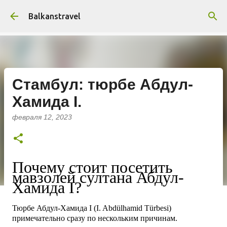
К основному контенту
Balkanstravel
Стамбул: тюрбе Абдул-
Хамида I.
февраля 12, 2023
Почему стоит посетить
мавзолей султана Абдул-
Хамида I?
Тюрбе Абдул-Хамида I (I. Abdülhamid Türbesi)
примечательно сразу по нескольким причинам.