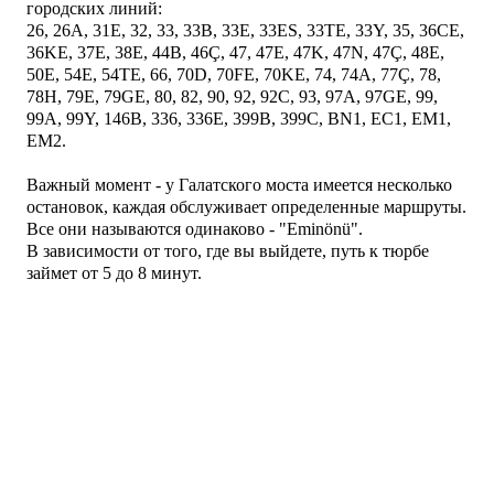
городских линий:
26, 26A, 31E, 32, 33, 33B, 33E, 33ES, 33TE, 33Y, 35, 36CE,
36KE, 37E, 38E, 44B, 46Ç, 47, 47E, 47K, 47N, 47Ç, 48E,
50E, 54E, 54TE, 66, 70D, 70FE, 70KE, 74, 74A, 77Ç, 78,
78H, 79E, 79GE, 80, 82, 90, 92, 92С, 93, 97A, 97GE, 99,
99A, 99Y, 146B, 336, 336E, 399B, 399C, BN1, EC1, EM1,
EM2.
Важный момент - у Галатского моста имеется несколько
остановок, каждая обслуживает определенные маршруты.
Все они называются одинаково - "Eminönü".
В зависимости от того, где вы выйдете, путь к тюрбе
займет от 5 до 8 минут.