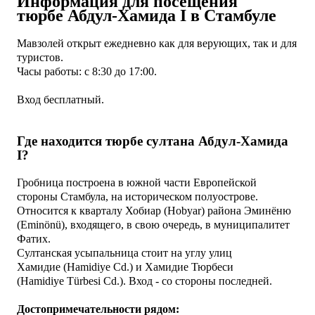
Информация для посещения
тюрбе
Абдул-Хамида I в Стамбуле
Мавзолей открыт ежедневно как для верующих, так и для
туристов.
Часы работы: с 8:30 до 17:00.
Вход бесплатный.
Где находится тюрбе султана Абдул-Хамида
I?
Гробница построена в южной части Европейской
стороны Стамбула, на историческом полуострове.
О
тносится к кварталу Хобиар (Hobyar) района Эминёню
(Eminönü), входящего, в свою очередь, в муниципалитет
Фатих.
Султанская усыпальница стоит на углу улиц
Хамидие
(Hamidiye Cd.)
и Хамидие Тюрбеси
(Hamidiye
Türbesi
Cd.). Вход - со стороны последней.
Достопримечательности рядом: