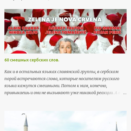
а
в
и
т
ь
к
о
м
м
60 смешных сербских слов.
е
н
Как и в остальных языках славянской группы, в сербском
т
порой встречаются слова, которые носителям русского
а
языка кажутся смешными. Потом к ним, конечно,
р
привыкаешь и они не вызывают уже никакой реакции. А вот
и
поначалу встреча с этими словами может хорошо
й
поднять настроение. Здесь я собрала самые забавные
примеры, которые можно встретить в повседневной
жизни. Так как пост скорее развлекательный, а не
образовательный, слова приведены без ударений (кстати, с