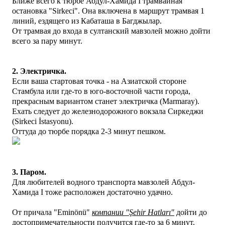
Ближе всего к тюрбе Абдул-Хамида I трамвайная
остановка "Sirkeci". Она включена в маршрут трамвая 1
линий, ездящего из Кабаташа в Багджылар.
От трамвая до входа в султанский мавзолей можно дойти
всего за пару минут.
2. Электричка.
Если ваша стартовая точка - на Азиатской стороне
Стамбула или где-то в юго-восточной части города,
прекрасным вариантом станет электричка (Marmaray).
Ехать следует до железнодорожного вокзала Сиркеджи
(Sirkeci İstasyonu).
Оттуда до тюрбе порядка 2-3 минут пешком.
3. Паром.
Для любителей водного транспорта мавзолей Абдул-
Хамида I тоже расположен достаточно удачно.
От причала "Eminönü"
компании "Şehir Hatları"
дойти до
достопримечательности получится где-то за 6 минут.