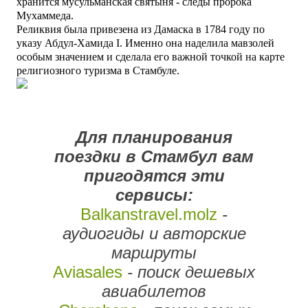
хранится мусульманская святыня - следы пророка
Мухаммеда.
Реликвия была привезена
из Дамаска
в 1784 году
по
указу Абдул-Хамида I.
Именно она наделила мавзолей
особым значением и сделала его важной точкой на карте
религиозного туризма в Стамбуле.
Для планирования
поездки в Стамбул вам
пригодятся эти
сервисы:
Balkanstravel.molz
-
аудиогиды и авторские
маршруты
Aviasales
- поиск дешевых
авиабилетов