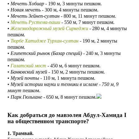
•
Мечеть Хобиар
- 190 м, 3 минуты пешком.
•
Новая мечеть -
300 м, 4 минуты пешком.
•
Мечеть Зейнеп-султан
- 800 м, 11 минут пешком.
•
Мечеть Рустема-паши
- 550 м, 7 минут пешком.
•
Железнодорожный музей Сиркеджи
- 280 м, 4 минуты
пешком.
•
Тюрбе Хатидже Турхан-султан
- 190 м, 2 минуты
пешком.
•
Египетский рынок (Базар специй)
- 240 м, 3 минуты
пешком.
•
Галатский мост
-
450 м, 6 минут пешком.
•
Банковский музей
- 150 м, 2 минуты пешком.
•
Музей почты
- 110 м, 1 минута пешком.
•
Музей истории науки и техники в исламе - 750 м, 9
минут
пешком.
•
Парк Гюльхане
- 650 м, 8 минут пешком.
Как добраться до мавзолея Абдул-Хамида I
на общественном транспорте?
1. Трамвай.