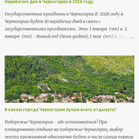
Нерабочие дни в Черногории в 2026 году.
Государственные праздники в Черногории В 2026 году в
Черногории будет 10 нерабочих дней в связи с
государственными праздниками . Это: 1 января (чт) и 2
января (пт) - Новый год (Nova godina); 1 мая (пт) и 2 мая
(сб) - Праздник труда (Praznik rada); 21 мая (чт) и 22 мая
(пт) - День независимости (Dan nezavisnosti); 13 июля (пн),
и 14 июля (вт) - День государственности (Dan državnosti);
13 ноября (пт) и 14 ноября (сб) - Негошев день (Njegošev
dan), праздник черногорской культуры .
В каком городе Черногории лучше всего отдыхать?
Побережье Черногории - где остановиться? При
планировании отдыха на побережье Черногории, выбор
места проживания однозначно будет в числе самых первых