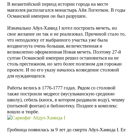
В византийский период истории города на месте
мавзолея располагался монастырь Айя Логюткон. В годы
Османской империи он был разрушен.
Изначально Абул-Хамид I хотел построить мечеть, н
о
свое желание он так и не реализовал. Причиной стало то,
что неподалеку от выбранного участка уже была
воздвигнута очень большая, величественная и
великолепно
оформленная
Новая мечеть. Поэтому
27-й
султан Османской империи решил остановиться на не
столь престижном, но зато более полезном для горожан
проекте. И по его указу началось возведение столовой
для нуждающихся.
Работы велись в
1776-1777 годах. Р
ядом со столовой
также построили медресе (мусульманскую среднюю
школу), себиль (киоск, в котором раздавали воду), чешму
(питьевой фонтан) и библиотеку. Позднее в комплекс
вошло и тюрбе.
Гробница появилась за 9 лет до смерти Абул-Хамида I. Ее