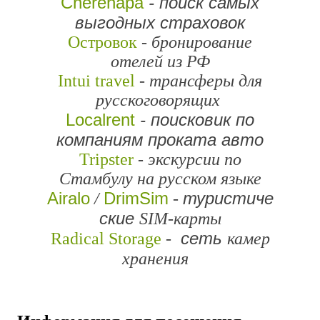
Cherehapa
- поиск самых
выгодных страховок
Островок
-
бронирование
отелей из РФ
Intui travel
-
трансферы для
русскоговорящих
Localrent
- поисковик по
компаниям проката авто
Tripster
-
экскурсии по
Стамбулу на русском языке
Airalo
DrimSim
туристиче
/
-
ские
SIM-карты
сеть
Radical Storage
-
камер
хранения