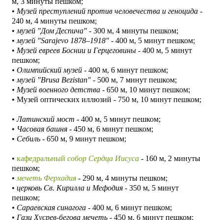
м, 3 минуты пешком;
•
М
узей преступлений против человечества и геноцида
-
240 м, 4 минуты пешком;
•
музей "Дом Деспича"
- 300 м, 4 минуты пешком;
•
музей "Sarajevo 1878–1918"
- 400 м, 5 минут пешком;
•
Музей евреев Боснии и Герцеговины
- 400 м, 5 минут
пешком;
• Олимпийский музей -
400 м, 6 минут пешком;
•
музей "Brusa Bezistan"
- 500 м, 7 минут пешком;
•
Музей военного детства
- 650 м, 10 минут пешком;
• Музей оптических иллюзий - 750 м, 10 минут пешком;
•
Латинский мост
- 400 м, 5 минут пешком;
•
Часовая башня
- 450 м, 6 минут пешком;
•
Себиль
- 650 м, 9 минут пешком;
•
кафедральный
собор Сердца Иисуса
- 160 м, 2 минуты
пешком;
•
мечеть Ферхадия
- 290 м, 4 минуты пешком;
•
церковь Св. Кирилла и Мефодия
- 350
м, 5 минут
пешком;
•
Сараевская синагога
- 400 м, 6 минут пешком;
•
Гази Хусрев-бегова мечеть
- 450 м, 6 минут пешком;