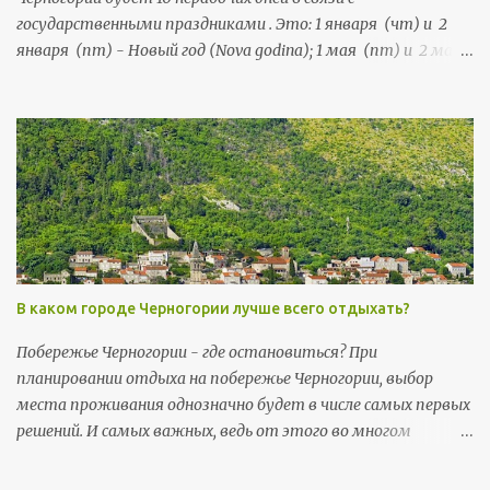
государственными праздниками . Это: 1 января (чт) и 2
января (пт) - Новый год (Nova godina); 1 мая (пт) и 2 мая
(сб) - Праздник труда (Praznik rada); 21 мая (чт) и 22 мая
(пт) - День независимости (Dan nezavisnosti); 13 июля (пн),
и 14 июля (вт) - День государственности (Dan državnosti);
13 ноября (пт) и 14 ноября (сб) - Негошев день (Njegošev
dan), праздник черногорской культуры .
В каком городе Черногории лучше всего отдыхать?
Побережье Черногории - где остановиться? При
планировании отдыха на побережье Черногории, выбор
места проживания однозначно будет в числе самых первых
решений. И самых важных, ведь от этого во многом
зависит то, насколько комфортно пройдет ваш отпуск и в
какой мере он будет соответствовать ожиданиям.