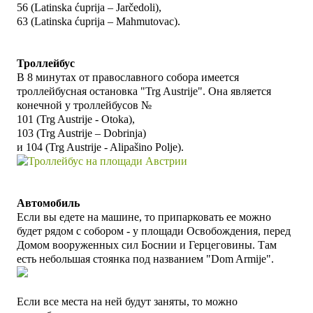
56 (Latinska ćuprija – Jarčedoli),
63 (Latinska ćuprija – Mahmutovac).
Троллейбус
В 8 минутах от православного собора имеется
троллейбусная остановка "
Trg Austrije". Она является
конечной у
троллейбусов
№
101 (Trg Austrije - Otoka),
103 (Trg Austrije – Dobrinja)
и 104 (Trg Austrije - Alipašino Polje)
.
Автомобиль
Если вы едете на машине, то припарковать ее можно
будет рядом с собором - у площади Освобождения, перед
Домом вооруженных сил Боснии и Герцеговины. Там
есть небольшая стоянка под названием
"Dom Armije"
.
Если все места на ней будут заняты, то можно