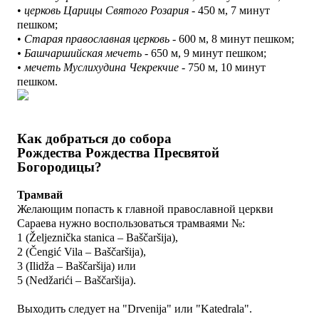
•
церковь Царицы Святого Розария
- 450 м, 7 минут
пешком;
•
Старая православная церковь
- 600 м, 8 минут пешком;
• Башчаршийская мечеть
- 650 м, 9 минут
пешком
;
•
мечеть М
услихудина Чекрекчие
- 750 м, 10 минут
пешком.
Как добраться до собора
Рождества
Рождества Пресвятой
Богородицы?
Трамвай
Желающим попасть к главной православной церкви
Сараева нужно воспользоваться трамваями №:
1 (Željeznička stanica – Baščaršija),
2 (Čengić Vila – Baščaršija),
3 (Ilidža – Baščaršija) или
5 (Nedžarići – Baščaršija).
Выходить следует на "
Drvenija" или
"Katedrala".