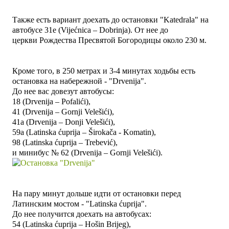
Также есть вариант доехать до
остановки "
Katedrala" на
автобусе
31e (Vijećnica – Dobrinja). От нее до
церкви
Рождества Пресвятой Богородицы
около 230 м.
Кроме того, в 250 метрах и 3-4 минутах ходьбы есть
остановка на набережной - "Drvenija".
До нее вас довезут автобусы:
18 (Drvenija – Pofalići),
41 (Drvenija – Gornji Velešići),
41a (D
rvenija – Donji Velešići),
59a (Latinska ćuprija – Širokača - Komatin),
98 (Latinska ćuprija – Trebević),
и минибус №
62 (Drvenija – Gornji Velešići).
На пару минут дольше идти от остановки перед
Латинским мостом -
"Latinska ćuprija".
До нее получится доехать на автобусах:
54 (Latinska ćuprija – Hošin Brijeg),