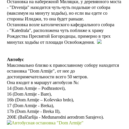
Остановка на набережной Миляцки, у деревянного моста
-
"
Drvenija" находится чуть-чуть подальше от собора
(максимум на минуту ходьбы), но
е
сли вы едете со
стороны Илиджи, то она будет раньше.
Остановка возле католического кафедрального собора
-
"Katedrala", расположена чуть поближе к
храму
Рождества Пресвятой Богородицы
, примерно в трех
минутах ходьбы от площади Освобождения.
Автобус
Максимально близко к православному собору находится
остановка "Dom Armije", от нее до
достопримечательности всего 50 метров.
Она входит в маршрут автобусов №:
14 (Dom Armije – Podhrastovi),
16
(Dom Armije -
B
are),
16b (
Dom Armije –
K
oševsko brdo),
17
(Dom Armije -
Breka
),
17b
(Dom Armije -
Breka II
),
200E (Baščaršija - Međunarodni aerodrom Sarajevo).