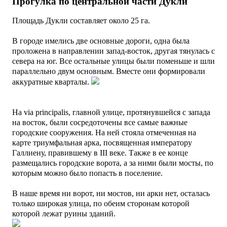
Прогулка по центральной части Дукли
Площадь Дукли составляет около 25 га.
В городе имелись две основные дороги, одна была
проложена в направлении запад-восток, другая тянулась с
севера на юг. Все остальные улицы были поменьше и шли
параллельно двум основным. Вместе они формировали
аккуратные кварталы.
На via principalis, главной улице, протянувшейся с запада
на восток, были сосредоточены все самые важные
городские сооружения. На ней стояла отмеченная на
карте триумфальная арка, посвященная императору
Галлиену, правившему в III веке. Также в ее конце
размещались городские ворота, а за ними были мосты, по
которым можно было попасть в поселение.
В наше время ни ворот, ни мостов, ни арки нет, осталась
только широкая улица, по обеим сторонам которой
которой лежат руины зданий.