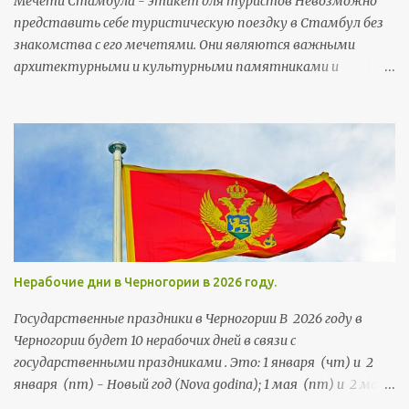
Мечети Стамбула - этикет для туристов Невозможно
(viljušка) - вилка возила (vozila) - транспортные средства
представить себе туристическую поездку в Стамбул без
дойка (dojka) - грудь Деда Mраз (Deda Mraz) - Дед Мороз
знакомства с его мечетями. Они являются важными
архитектурными и культурными памятниками и
неотъемлемой частью городского колорита. Мечети
строились тут на протяжении более чем 5,5 веков. Их
возводили члены правящей династии, султаны, богатые
горожане и высокопоставленные чиновники, а потому
многим мечетям есть чем похвастаться и удивить своих
посетителей.
Нерабочие дни в Черногории в 2026 году.
Государственные праздники в Черногории В 2026 году в
Черногории будет 10 нерабочих дней в связи с
государственными праздниками . Это: 1 января (чт) и 2
января (пт) - Новый год (Nova godina); 1 мая (пт) и 2 мая
(сб) - Праздник труда (Praznik rada); 21 мая (чт) и 22 мая