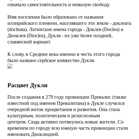
означало самостоятельность и немалую свободу.
Имя поселения было образовано от названия
иллирийского племени, населявшего эти земли - доклеата
(
docleata).
Латинские имена города - Доклея (Doclea) и
Диоклея (Dioclea), Дукля - их уже более поздний,
славянский вариант.
К слову, в Средние века именно в честь этого города
было названо сербское княжество Дукля.
Расцвет Дукли
После создания
в 279 году
провинции Превалис (также
известной под именем Превалитана)
в Дукле случился
очередной виток процветания и развития. О
на стала
культурным, политическим и религиозным
центром.
Сюда активно потянулись новые жители.
Со
временем
по городу всю южную часть провинции
стали
именовать
Диоклицией.