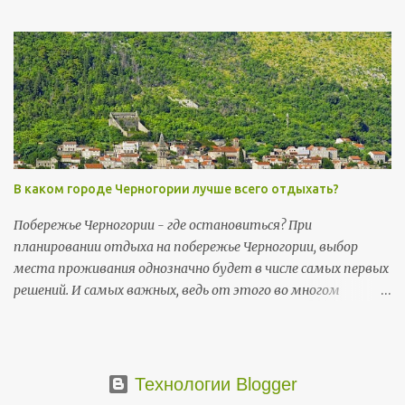
(пт) - День независимости (Dan nezavisnosti); 13 июля (пн),
и 14 июля (вт) - День государственности (Dan državnosti);
13 ноября (пт) и 14 ноября (сб) - Негошев день (Njegošev
dan), праздник черногорской культуры .
В каком городе Черногории лучше всего отдыхать?
Побережье Черногории - где остановиться? При
планировании отдыха на побережье Черногории, выбор
места проживания однозначно будет в числе самых первых
решений. И самых важных, ведь от этого во многом
зависит то, насколько комфортно пройдет ваш отпуск и в
какой мере он будет соответствовать ожиданиям.
Основные черногорские достопримечательности
сосредоточены на побережье.
Технологии Blogger