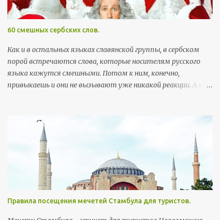
и
и
60 смешных сербских слов.
Как и в остальных языках славянской группы, в сербском
порой встречаются слова, которые носителям русского
языка кажутся смешными. Потом к ним, конечно,
привыкаешь и они не вызывают уже никакой реакции. А вот
поначалу встреча с этими словами может хорошо
поднять настроение. Здесь я собрала самые забавные
примеры, которые можно встретить в повседневной
жизни. Так как пост скорее развлекательный, а не
образовательный, слова приведены без ударений (кстати, с
правильными, а не теми ударениями, которые
русскоговорящие ставят интуитивно, многие слова уже не
так смешны). Первым в строке идет произношение, в
скобках - написание слова на сербской латинице, ну а
Правила посещения мечетей Стамбула для туристов.
потом, соответственно, перевод. Бубашвабе (bubašvabe) -
тараканы бубумаре (bubamare) - божьи коровки вилюшка