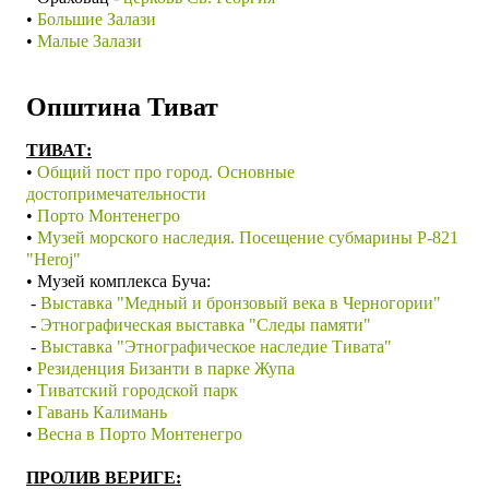
•
Большие Залази
•
Малые Залази
Општина Тиват
ТИВАТ:
•
Общий пост про город. Основные
достопримечательности
•
Порто Монтенегро
•
Музей морского наследия. Посещение субмарины P-821
"Heroj"
• Музей комплекса Буча:
-
Выставка "Медный и бронзовый века в Черногории"
-
Этнографическая выставка "Следы памяти"
-
Выставка "Этнографическое наследие Тивата"
•
Резиденция Бизанти в парке Жупа
•
Тиватский городской парк
•
Гавань Калимань
•
Весна в Порто Монтенегро
ПРОЛИВ ВЕРИГЕ: