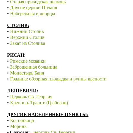
•
Старая приходская церковь
•
Другие церкви Прчаня
•
Набережная и дворцы
С
ТОЛИВ:
•
Нижний Столив
•
Верхний Столив
•
Закат из Столива
РИСАН:
•
Римские мозаики
•
Заброшенная больница
•
Монастырь Баня
•
Градина: обзорная площадка и руины крепости
ЛЕШЕВИЧИ:
•
Церковь Св. Георгия
•
Крепость Траште (Грабовац)
ДРУГИЕ НАСЕЛЕННЫЕ ПУНКТЫ:
•
Костаньица
•
Моринь
•
Ораховац -
церковь Св. Георгия