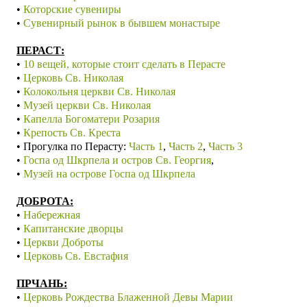
•
Которские сувениры
•
Сувенирный рынок в бывшем монастыре
П
ЕРАСТ:
•
10 вещей, которые стоит сделать в Перасте
•
Церковь Св. Николая
•
Колокольня церкви Св. Николая
•
Музей церкви Св. Николая
•
Капелла Богоматери Розария
•
Крепость Св. Креста
• Прогулка по Перасту:
Часть 1
,
Часть 2
,
Часть 3
•
Госпа од Шкрпела и остров Св. Георгия
,
•
Музей на острове Госпа од Шкрпела
ДОБРОТА:
•
Набережная
•
Капитанские дворцы
•
Церкви Доброты
•
Церковь Св. Евстафия
ПРЧАНЬ:
•
Церковь Рождества Блаженной Девы Марии