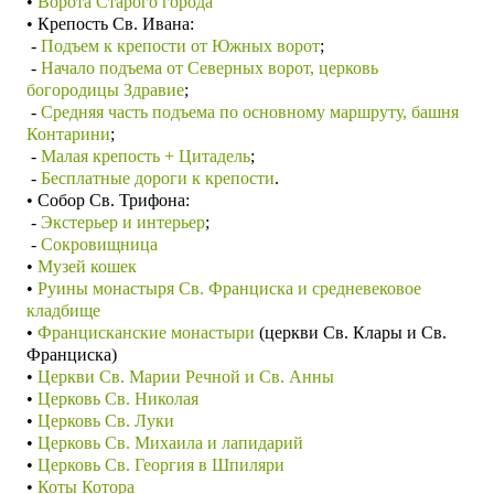
•
Ворота Старого города
• Крепость Св. Ивана:
-
Подъем к крепости от Южных ворот
;
-
Начало подъема от Северных ворот, церковь
богородицы Здравие
;
-
Средняя часть подъема по основному маршруту, башня
Контарини
;
-
Малая крепость + Цитадель
;
-
Бесплатные дороги к крепости
.
• Собор Св. Трифона:
-
Экстерьер и интерьер
;
-
Сокровищница
•
Музей кошек
•
Руины монастыря Св. Франциска и средневековое
кладбище
•
Францисканские монастыри
(церкви Св. Клары и Св.
Франциска)
•
Церкви Св. Марии Речной и Св. Анны
•
Церковь Св. Николая
•
Церковь Св. Луки
•
Церковь Св. Михаила и лапидарий
•
Церковь Св. Георгия в Шпиляри
•
Коты Котора