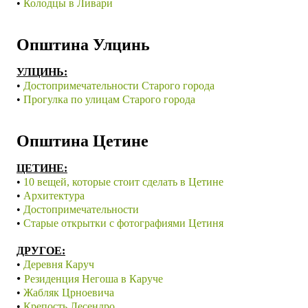
•
Колодцы в Ливари
Општина Улцинь
УЛЦИНЬ:
•
Достопримечательности Старого города
•
Прогулка по улицам Старого города
Општина Цетине
ЦЕТИНЕ:
•
10 вещей, которые стоит сделать в Цетине
•
Архитектура
•
Достопримечательности
•
Старые открытки с фотографиями Цетиня
ДРУГОЕ:
•
Деревня Каруч
•
Резиденция Негоша в Каруче
•
Жабляк Црноевича
•
Крепость Лесендро