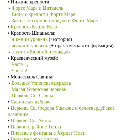
• Нижние крепости:
-
Форте Маре и Цитадель
-
Виды с крепости Форте Маре
-
Закат с обзорной площадки Форте Маре
•
Крепость Канли Кула
• Крепость Шпаньола:
-
нижний уровень
(+история)
-
верхний уровень
(+ практическая информация)
-
закат с обзорной площадки
• Краеведческий музей:
-
Часть 1
,
-
Часть 2
• Монастырь Савина
:
-
Большая Успенская церковь
-
Малая
Успенская церковь
-
Церковь Св. Саввы
•
Савинская дубрава
•
Церковь Св. Федора Ушакова и белогвардейское
кладбище
•
Церковь Св. Анны
•
Церкви в районе Топла
•
Питьевые фонтаны в Херцег Нови
•
Виды на город с воды