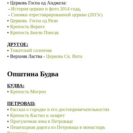
•
Церковь Госпа од Анджела:
-
История церкви и фото 2014 года
,
-
Снимки отреставрированной церкви (2015г)
•
Церковь Госпа од Ризи
•
Крепость Вериге
•
Крепость Биели Пиесак
ДРУГОЕ:
•
Тиватский солончак
•
Верхняя Ластва -
Церковь Св. Вита
Општина Будва
БУДВА:
•
Крепость Могрен
ПЕТРОВАЦ:
•
Рассказ о городке и его достопримечательностях
•
Крепость Кастио и лазарет
•
Прогулочная зона в Петроваце
•
Пешеходная дорога из Петроваца в монастырь