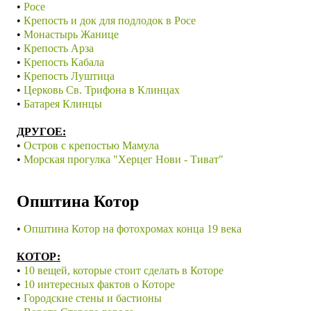
•
Росе
•
Крепость и док для подлодок в Росе
•
Монастырь Жанице
•
Крепость Арза
•
Крепость Кабала
•
Крепость Луштица
•
Церковь Св. Трифона в Клинцах
•
Батарея Клинцы
ДРУГОЕ:
•
Остров с крепостью Мамула
•
Морская прогулка "Херцег Нови - Тиват"
Општина Котор
•
Општина Котор на фотохромах конца 19 века
КОТОР:
•
10 вещей, которые стоит сделать в Которе
•
10 интересных фактов о Которе
•
Городские стены и бастионы