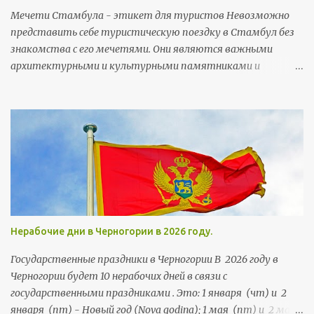
тараканы бубумаре (bubamare) - божьи коровки вилюшка
Мечети Стамбула - этикет для туристов Невозможно
(viljušка) - вилка возила (vozila) - транспортные средства
представить себе туристическую поездку в Стамбул без
дойка (dojka) - грудь Деда Mраз (Deda Mraz) - Дед Мороз
знакомства с его мечетями. Они являются важными
архитектурными и культурными памятниками и
неотъемлемой частью городского колорита. Мечети
строились тут на протяжении более чем 5,5 веков. Их
возводили члены правящей династии, султаны, богатые
горожане и высокопоставленные чиновники, а потому
многим мечетям есть чем похвастаться и удивить своих
посетителей.
Нерабочие дни в Черногории в 2026 году.
Государственные праздники в Черногории В 2026 году в
Черногории будет 10 нерабочих дней в связи с
государственными праздниками . Это: 1 января (чт) и 2
января (пт) - Новый год (Nova godina); 1 мая (пт) и 2 мая