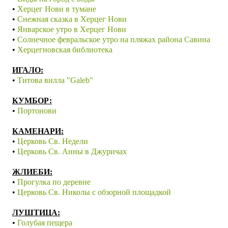
•
Херцег Нови в тумане
•
Снежная сказка в Херцег Нови
•
Январское утро в Херцег Нови
•
Солнечное февральское утро на пляжах района Савина
•
Херцегновская библиотека
ИГАЛО:
•
Титова вилла "Galeb"
КУМБОР:
•
Портонови
КАМЕНАРИ:
•
Церковь Св. Недели
•
Церковь Св. Анны в Джуричах
Ж
ЛИЕБИ:
•
Прогулка по деревне
•
Церковь Св. Николы с обзорной площадкой
ЛУШТИЦА:
•
Голубая пещера