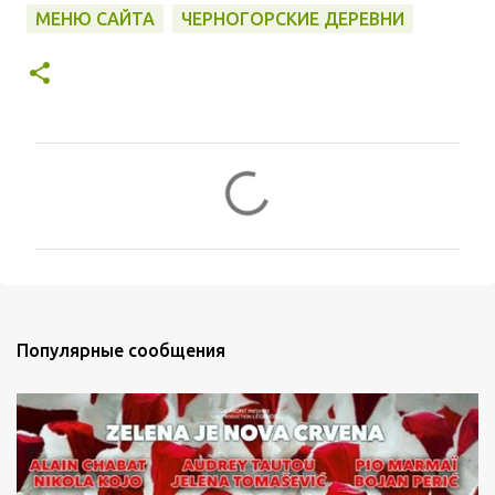
МЕНЮ САЙТА
ЧЕРНОГОРСКИЕ ДЕРЕВНИ
К
о
м
м
е
Популярные сообщения
н
т
а