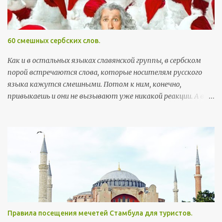
р
и
и
60 смешных сербских слов.
Как и в остальных языках славянской группы, в сербском
порой встречаются слова, которые носителям русского
языка кажутся смешными. Потом к ним, конечно,
привыкаешь и они не вызывают уже никакой реакции. А вот
поначалу встреча с этими словами может хорошо
поднять настроение. Здесь я собрала самые забавные
примеры, которые можно встретить в повседневной
жизни. Так как пост скорее развлекательный, а не
образовательный, слова приведены без ударений (кстати, с
правильными, а не теми ударениями, которые
русскоговорящие ставят интуитивно, многие слова уже не
так смешны). Первым в строке идет произношение, в
скобках - написание слова на сербской латинице, ну а
Правила посещения мечетей Стамбула для туристов.
потом, соответственно, перевод. Бубашвабе (bubašvabe) -