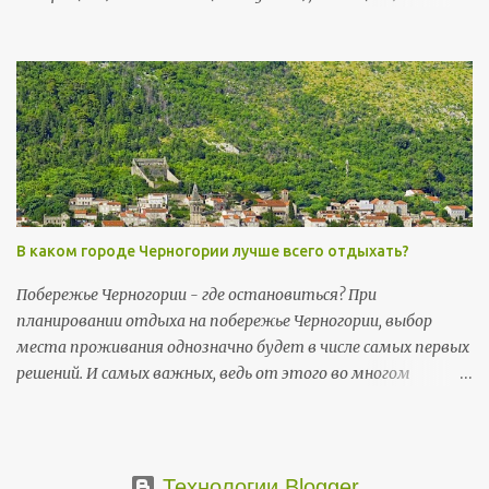
(сб) - Праздник труда (Praznik rada); 21 мая (чт) и 22 мая
(пт) - День независимости (Dan nezavisnosti); 13 июля (пн),
и 14 июля (вт) - День государственности (Dan državnosti);
13 ноября (пт) и 14 ноября (сб) - Негошев день (Njegošev
dan), праздник черногорской культуры .
В каком городе Черногории лучше всего отдыхать?
Побережье Черногории - где остановиться? При
планировании отдыха на побережье Черногории, выбор
места проживания однозначно будет в числе самых первых
решений. И самых важных, ведь от этого во многом
зависит то, насколько комфортно пройдет ваш отпуск и в
какой мере он будет соответствовать ожиданиям.
Основные черногорские достопримечательности
сосредоточены на побережье.
Технологии Blogger