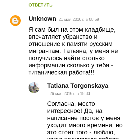
н
ОТВЕТИТЬ
т
Unknown
21 мая 2016 г. в 08:59
а
Я сам был на этом кладбище,
впечатляет убранство и
р
отношение к памяти русским
и
мигрантам. Татьяна, у меня не
получилось найти столько
и
информации сколько у тебя -
титаническая работа!!!
Tatiana Torgonskaya
26 мая 2016 г. в 18:33
Согласна, место
интересное! Да, на
написание постов у меня
уходит много времени, но
это стоит того - люблю,