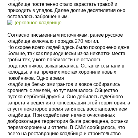
кладбище постепенно стало зарастать травой и
приходить в упадок. Далее долгие десятилетия оно
оставалось заброшенным.
Согласно письменным источникам, ранее русское
кладбище включало порядка 270 могил.
Но скорее
всего людей здесь было похоронено даже
больше, так как периодически из-за нехватки места
гробы тех, у кого поблизости не осталось
родственников, выкапывались. Останки ссыпали в
колодцы, а на прежних местах хоронили новых
покойников. Одно время
кладбище белых эмигрантов и вовсе собирались
сровнять с землей, но тут вмешалось Общество
русско-сербской дружбы. Оно добилось судебного
запрета и решения о консервации этой территории, а
спустя некоторое время занялось восстановлением
кладбища.
При содействии немногочисленных
добровольцев территория была расчищена, останки
перезахоронены и отпеты. В СМИ сообщалось
, что
всего на реставрацию кладбища и строительство