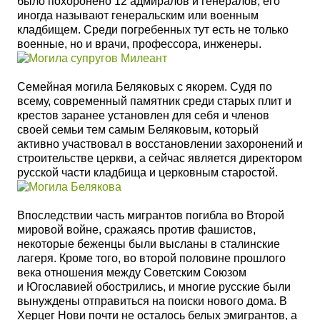
было похоронено 12 адмиралов и генералов, его
иногда называют генеральским или военным
кладбищем. Среди погребенных тут есть не только
военные, но и врачи, профессора, инженеры
.
Семейная могила Беляковых с якорем. Судя по
всему, современный памятник среди старых плит и
крестов заранее установлен для себя и членов
своей семьи тем самым Беляковым, который
активно участвовал в восстановлении захоронений и
строительстве церкви, а сейчас является директором
русской части кладбища и церковным старостой.
Впоследствии часть мигрантов погибла во Второй
мировой войне, сражаясь против фашистов,
некоторые беженцы были высланы в сталинские
лагеря. Кроме того, во второй половине прошлого
века отношения между Советским Союзом
и Югославией обострились, и многие русские были
вынуждены отправиться на поиски нового дома. В
Херцег Нови почти не осталось белых эмигрантов, а