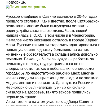
Подгорице.
Русское кладбище в Савине возникло в 20-40 годах
прошлого столетия. Как известно, после Октябрьской
революции многие были вынуждены оставить
родину, дабы спасти свою жизнь. Часть людей
направилась в КСХС, в том числе и в Черногорию.
Немалое число беженцев осталось в городе Херцег
Нови. Русские как могли старались адаптироваться к
новым условиям, однако у большинства из них
жизненные обстоятельства складывались довольно
печально. Беженцы были вынуждены работать за
невысокую оплату, трудоустраиваться не по
специальности, так как в небольших черногорских
городах было недостаточно рабочих мест. Многие
кое-как сводили концы с концами, людям не хватало
медикаментов и провианта. Да и п
уть из России и
Черногорию был нелегким, у иных он сильно
сказался на здоровье, так что вскоре появились
первые умершие.
Из-за того, что на этом участке кладбища Савины