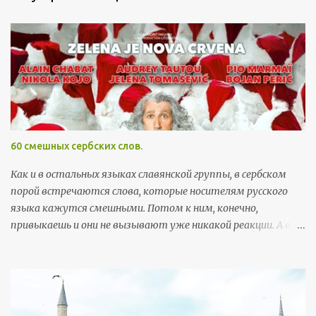
а
в
и
т
ь
к
о
м
м
60 смешных сербских слов.
е
н
Как и в остальных языках славянской группы, в сербском
т
порой встречаются слова, которые носителям русского
а
языка кажутся смешными. Потом к ним, конечно,
р
привыкаешь и они не вызывают уже никакой реакции. А вот
и
поначалу встреча с этими словами может хорошо
й
поднять настроение. Здесь я собрала самые забавные
примеры, которые можно встретить в повседневной
жизни. Так как пост скорее развлекательный, а не
образовательный, слова приведены без ударений (кстати, с