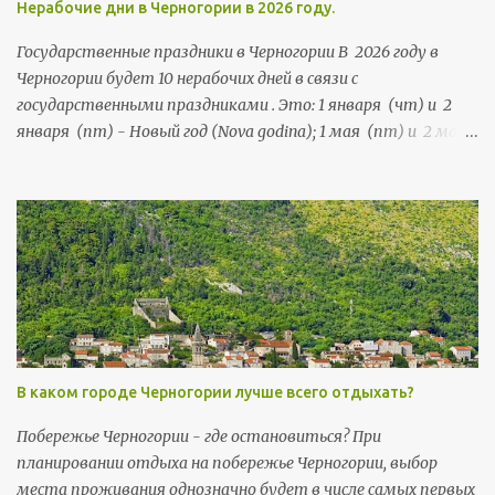
Нерабочие дни в Черногории в 2026 году.
Государственные праздники в Черногории В 2026 году в
Черногории будет 10 нерабочих дней в связи с
государственными праздниками . Это: 1 января (чт) и 2
января (пт) - Новый год (Nova godina); 1 мая (пт) и 2 мая
(сб) - Праздник труда (Praznik rada); 21 мая (чт) и 22 мая
(пт) - День независимости (Dan nezavisnosti); 13 июля (пн),
и 14 июля (вт) - День государственности (Dan državnosti);
13 ноября (пт) и 14 ноября (сб) - Негошев день (Njegošev
dan), праздник черногорской культуры .
В каком городе Черногории лучше всего отдыхать?
Побережье Черногории - где остановиться? При
планировании отдыха на побережье Черногории, выбор
места проживания однозначно будет в числе самых первых