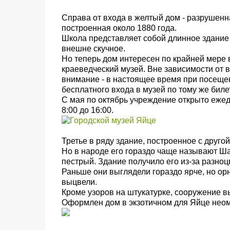
Справа от входа в желтый дом - разрушенна
построенная около 1880 года.
Школа представляет собой длинное здание 
внешне скучное.
Но теперь дом интересен по крайней мере 
краеведческий музей. Вне зависимости от в
внимание - в настоящее время при посеще
бесплатного входа в музей по тому же билет
С мая по октябрь учреждение открыто ежедн
8:00 до 16:00.
Третье в ряду здание, построенное с друго
Но в народе его гораздо чаще называют Шар
пестрый. Здание получило его из-за разно
Раньше они выглядели гораздо ярче, но орн
выцвели.
Кроме узоров на штукатурке, сооружение 
Оформлен дом в экзотичном для Яйце неом