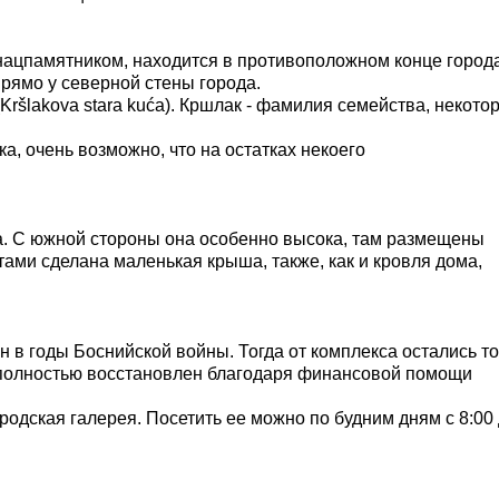
ацпамятником, находится в противоположном конце города
рямо у северной стены города.
ršlakova stara kuća). Кршлак - фамилия семейства, некото
ка, о
чень возможно, что на остатках некоего
а. С южной стороны она особенно высока, там размещены
ами сделана маленькая крыша, также, как и кровля дома,
в годы Боснийской войны. Тогда от комплекса остались то
 полностью восстановлен благодаря финансовой помощи
одская галерея. Посетить ее можно по будним дням с 8:00