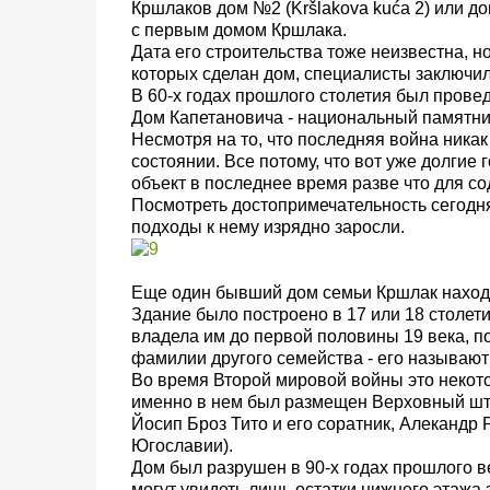
Кршлаков дом №2 (Kršlakova kuća 2) или д
с первым домом Кршлака.
Дата его строительства тоже неизвестна, н
которых сделан дом, специалисты заключил
В 60-х годах прошлого столетия был прове
Дом Капетановича -
национальный памятник
Несмотря на то, что последняя война никак
состоянии. Все потому, что вот уже долгие
объект в последнее время разве что для со
Посмотреть достопримечательность сегодня
подходы к нему изрядно заросли.
Еще один бывший дом семьи Кршлак наход
Здание было построено в 17 или 18 столет
владела им до первой половины 19 века, п
фамилии другого семейства - его называют 
Во время Второй мировой войны это некото
именно в нем был размещен Верховный шт
Йосип Броз Тито и его соратник, Алекандр
Югославии).
Дом был разрушен в 90-х годах прошлого ве
могут увидеть лишь остатки нижнего этажа