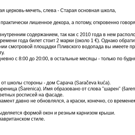
я церковь-мечеть, слева - Старая основная школа,
практически лишенное декора, а потому, откровенно говоря
внутренним содержанием, так как с 2010 года в нем распол
ремени года билет стоит 2 марки (около 1 €). Однако обрати
нии смотровой площадки Пливского водопада вы имеете п
у.
евно с 8:00 до 20:00, в остальные месяцы - только по будн
й от школы
стороны
- дом Сарача (Saračeva kuća).
еница (Šarenica). Имя образовано от слова "шарен" (šaren)
цветных росписей на фасаде.
амент давно не обновлялся, а краски, конечно, со времене
выделяется формой окон и резным карнизом крыши.
авританском стиле.