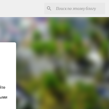
йте
ными