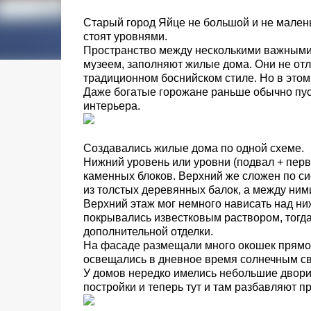
Старый город Яйце не большой и не малень
стоят уровнями.
Пространство между несколькими важными
музеем, заполняют жилые дома. Они не от
традиционном боснийском стиле. Но в этом 
Даже богатые горожане раньше обычно пус
интерьера.
Создавались жилые дома по одной схеме.
Нижний уровень или уровни (подвал + перв
каменных блоков. Верхний же сложен по си
из толстых деревянных балок, а между ним
Верхний этаж мог немного нависать над ни
покрывались известковым раствором, тогда
дополнительной отделки.
На фасаде размещали много окошек прямо
освещались в дневное время солнечным св
У домов нередко имелись небольшие дворик
постройки и теперь тут и там разбавляют п