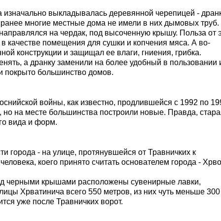
 изначально выкладывалась деревянной черепицей - дранк
о ранее многие местные дома не имели в них дымовых труб.
аправлялся на чердак, под высоченную крышу. Польза от э
 в качестве помещения для сушки и копчения мяса. А во-
ой конструкции и защищал ее влаги, гниения, грибка.
нять, а дранку заменили на более удобный в пользовании 
и покрыто большинство домов.
оснийской войны, как известно, продлившейся с 1992 по 19
 но на месте большинства построили новые. Правда, стара
о вида и форм.
и города - на улице, протянувшейся от Травничких к
человека, коего принято считать основателем города - Хрв
под черными крышами расположены сувенирные лавки,
лицы Хрватинича всего 550 метров, из них чуть меньше 300 
ится уже после Травничких ворот.