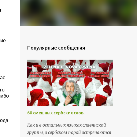
т
ние
Популярные сообщения
кас
го
либо
60 смешных сербских слов.
года
Как и в остальных языках славянской
группы, в сербском порой встречаются