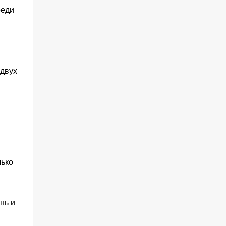
реди
 двух
лько
нь и