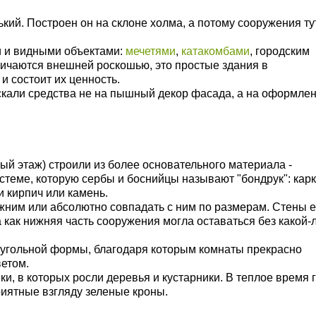
кий. Построен он на склоне холма, а потому сооружения ту
 и видными объектами:
мечетями
,
катакомбами
, городским
личаются внешней роскошью, это простые здания в
и состоит их ценность.
кали средства не на пышный декор фасада, а на оформле
ый этаж) строили из более основательного материала -
стеме, которую сербы и боснийцы называют "бондрук": кар
и кирпич или камень.
жним или абсолютно совпадать с ним по размерам. Стены е
 как нижняя часть сооружения могла оставаться без какой-
угольной формы, благодаря которым комнаты прекрасно
етом.
и, в которых росли деревья и кустарники. В теплое время 
риятные взгляду зеленые кроны.