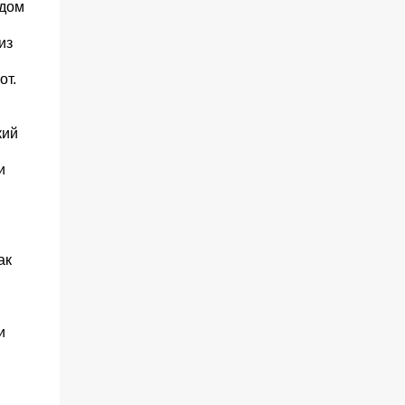
достопримечательности
ядом
сосредоточены на побережье.
из
от.
кий
и
ак
и