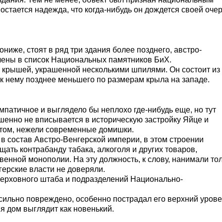
остается надежда, что когда-нибудь он дождется своей оче
ниже, стоят в ряд три здания более позднего, австро-
ючены в список Национальных памятников БиХ.
 крышей, украшенной несколькими шпилями. Он состоит из
 к нему позднее меньшего по размерам крыла на западе.
импатичное и выглядело бы неплохо где-нибудь еще, но тут
ршенно не вписывается в историческую застройку Яйце и
том, нежели современные домишки.
л в состав Австро-Венгерской империи, в этом строении
ать контрабанду табака, алкоголя и других товаров,
енной монополии. На эту должность, к слову, нанимали то
ерские власти не доверяли.
Верховного штаба и подразделений Национально-
сильно повреждено, особенно пострадал его верхний урове
я дом выглядит как новенький.