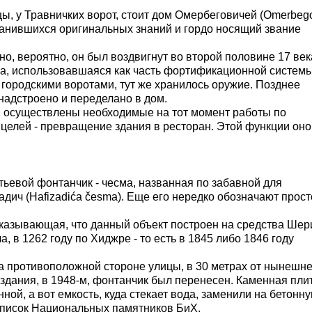
ицы, у Травничких ворот, стоит дом Омербеговичей (Omerbeg
ранившихся оригинальных знаний и гордо носящий звание
но, вероятно, он был воздвигнут во второй половине 17 век
а, использовавшаяся как часть фортификационной системы 
городскими воротами, тут же хранилось оружие. Позднее
надстроено и переделано в дом.
и осуществлены необходимые на тот момент работы по
 целей - превращение здания в ресторан. Этой функции оно
ьевой фонтанчик - чесма, названная по забавной для
ич (Hafizadića česma). Еще его нередко обозначают прост
сказывающая, что данный объект построен на средства Ше
в 1262 году по Хиджре - то есть в 1845 либо 1846 году
на противоположной стороне улицы, в 30 метрах от нынешн
оздания, в 1948-м, фонтанчик был перенесен. Каменная плит
ной, а вот емкость, куда стекает вода, заменили на бетонну
список Национальных памятников БиХ.