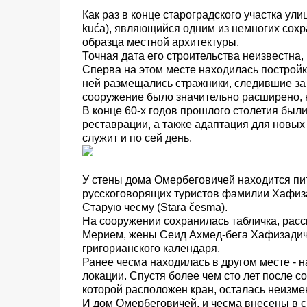
Как раз в конце староградского участка ул
kuća), являющийся одним из немногих сох
образца местной архитектуры.
Точная дата его строительства неизвестна, 
Сперва на этом месте находилась постройк
ней размещались стражники, следившие за 
сооружение было значительно расширено, 
В конце 60-х годов прошлого столетия был
реставрации, а также адаптация для новых
служит и по сей день.
У стены дома Омербеговичей находится пит
русскоговорящих туристов фамилии Хафизад
Старую чесму (Stara česma).
На сооружении сохранилась табличка, рас
Мерием, жены Сеид Ахмед-бега Хафизадича, 
григорианского календаря.
Ранее чесма находилась в другом месте - 
локации. Спустя более чем сто лет после с
которой расположен кран, осталась неизмен
И дом Омербеговичей, и чесма внесены в 