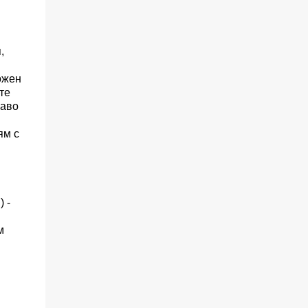
,
ожен
те
раво
ям с
 -
м