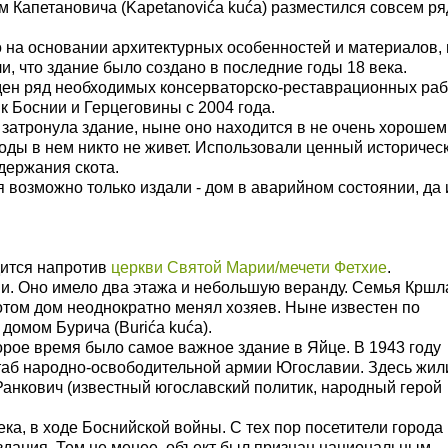
ом Капетановича (Kapetanovića kuća) разместился совсем р
о на основании архитектурных особенностей и материалов, 
и, что здание было создано в последние годы 18 века.
ден ряд необходимых консерваторско-реставрационных раб
 Боснии и Герцеговины с 2004 года.
 затронула здание, ныне оно находится в не очень хорошем
 годы в нем никто не живет. Использовали ценный историчес
держания скота.
 возможно только издали - дом в аварийном состоянии, да 
ится напротив
церкви Святой Марии/мечети Фетхие
.
ии. Оно имело два этажа и небольшую веранду. Семья Кршл
отом дом неоднократно менял хозяев. Ныне известен по
домом Бурича (Burića kuća).
рое время было самое важное здание в Яйце. В 1943 году
аб народно-освободительной армии Югославии. Здесь жил
 Ранкович (известный югославский политик, народный герой
ка, в ходе Боснийской войны. С тех пор посетители города
 здания. Тем не менее, объект был признан национальным