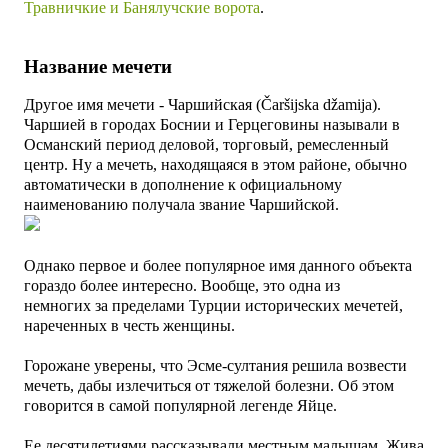
Травничкие и Банялучские ворота
.
Название мечети
Другое имя мечети - Чаршийская (Čaršijska džamija).
Чаршией в городах Боснии и Герцеговины называли в
Османский период деловой, торговый, ремесленный
центр. Ну а мечеть, находящаяся в этом районе, обычно
автоматически в дополнение к официальному
наименованию получала звание Чаршийской.
Однако первое и более популярное имя данного объекта
гораздо более интересно. Вообще, это одна из
немногих
за пределами Турции
исторических мечетей,
нареченных в честь женщины
.
Горожане уверены, что Эсме-султания решила возвести
мечеть, дабы излечиться от тяжелой болезни. Об этом
говорится в самой популярной легенде Яйце.
Ее десятилетиями рассказывали местным малышам. Жива