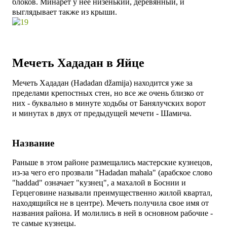
блоков. Минарет у нее низенький, деревянный, и
выглядывает также из крыши.
Мечеть Хададан в Яйце
Мечеть Хададан (Hadadan džamija) находится уже за
пределами крепостных стен, но все же очень близко от
них - буквально в минуте ходьбы от Банялучских ворот
и
минутах в двух от предыдущей мечети - Шамича.
Название
Раньше в этом районе размещались мастерские кузнецов,
из-за чего его прозвали "Hadadan mahala" (арабское слово
"haddad" означает "кузнец", а махалой в Боснии и
Герцеговине называли преимущественно жилой квартал,
находящийся не в центре). Мечеть получила свое имя от
названия района. И молились в ней в основном рабочие -
те самые кузнецы.