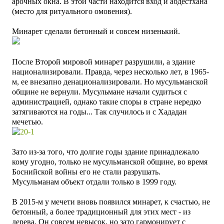
арочных окна. В этой части находится вход и абдестхана
(место для ритуального омовения).
Минарет сделали бетонный и совсем низенький.
После Второй мировой минарет разрушили, а здание
национализировали. Правда, через несколько лет, в 1965-
м, ее внезапно денационализировали. Но мусульманской
общине не вернули. Мусульмане начали судиться с
администрацией, однако такие споры в стране нередко
затягиваются на годы... Так случилось и с Хададан
мечетью.
Зато из-за того, что долгие годы здание принадлежало
кому угодно, только не мусульманской общине, во время
Боснийской войны его не стали разрушать.
Мусульманам объект отдали только в 1999 году.
В 2015-м у мечети вновь появился минарет, к счастью, не
бетонный, а более традиционный для этих мест - из
дерева. Он совсем невысок, но зато гармонирует с