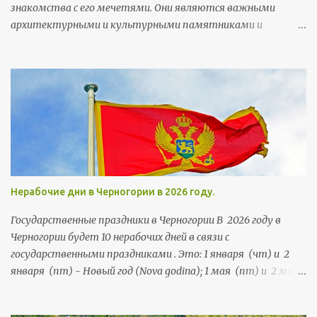
знакомства с его мечетями. Они являются важными
архитектурными и культурными памятниками и
неотъемлемой частью городского колорита. Мечети
строились тут на протяжении более чем 5,5 веков. Их
возводили члены правящей династии, султаны, богатые
горожане и высокопоставленные чиновники, а потому
многим мечетям есть чем похвастаться и удивить своих
посетителей.
Нерабочие дни в Черногории в 2026 году.
Государственные праздники в Черногории В 2026 году в
Черногории будет 10 нерабочих дней в связи с
государственными праздниками . Это: 1 января (чт) и 2
января (пт) - Новый год (Nova godina); 1 мая (пт) и 2 мая
(сб) - Праздник труда (Praznik rada); 21 мая (чт) и 22 мая
(пт) - День независимости (Dan nezavisnosti); 13 июля (пн),