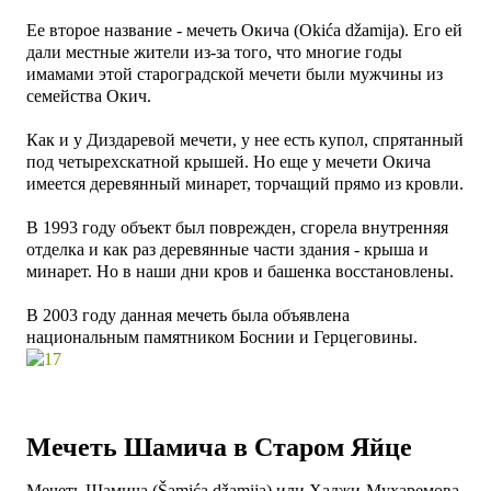
Ее второе название - мечеть Окича (Okića džamija). Его ей
дали местные жители из-за того, что многие годы
имамами этой староградской мечети были мужчины из
семейства Окич.
Как и у Диздаревой мечети, у нее есть купол, спрятанный
под четырехскатной крышей. Но еще у мечети Окича
имеется деревянный минарет, торчащий прямо из кровли.
В 1993 году объект был поврежден, сгорела внутренняя
отделка и как раз деревянные части здания - крыша и
минарет.
Но в наши дни кров и башенка восстановлены.
В 2003 году данная мечеть была объявлена
национальным памятником Боснии и Герцеговины.
Мечеть Шамича в Старом Яйце
Мечеть Шамича (Šamića džamija) или Хаджи-Мухаремова