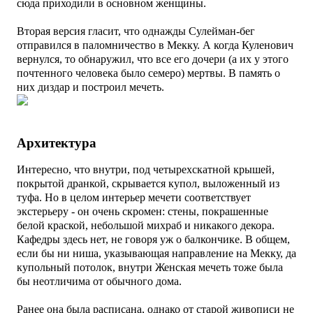
сюда приходили в основном женщины.
Вторая версия гласит, что однажды Сулейман-бег
отправился в паломничество в Мекку. А когда Куленович
вернулся, то обнаружил, что все его дочери (а их у этого
почтенного человека было семеро) мертвы. В память о
них диздар и построил мечеть.
Архитектура
Интересно, что внутри, под четырехскатной крышей,
покрытой дранкой, скрывается купол, выложенный из
туфа. Но в целом интерьер мечети соответствует
экстерьеру - он очень скромен: стены, покрашенные
белой краской, небольшой
михраб и никакого декора
.
Кафедры здесь нет, не говоря уж о балкончике. В общем,
если бы ни ниша, указывающая направление на Мекку, да
купольный потолок, внутри Женская мечеть тоже была
бы неотличима от обычного дома.
Ранее она была расписана, однако от старой живописи не