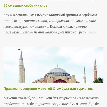
и
60 смешных сербских слов.
Как и в остальных языках славянской группы, в сербском
порой встречаются слова, которые носителям русского
языка кажутся смешными. Потом к ним, конечно,
привыкаешь и они не вызывают уже никакой реакции. А вот
поначалу встреча с этими словами может хорошо
поднять настроение. Здесь я собрала самые забавные
примеры, которые можно встретить в повседневной
жизни. Так как пост скорее развлекательный, а не
образовательный, слова приведены без ударений (кстати, с
правильными, а не теми ударениями, которые
русскоговорящие ставят интуитивно, многие слова уже не
так смешны). Первым в строке идет произношение, в
скобках - написание слова на сербской латинице, ну а
Правила посещения мечетей Стамбула для туристов.
потом, соответственно, перевод. Бубашвабе (bubašvabe) -
тараканы бубумаре (bubamare) - божьи коровки вилюшка
Мечети Стамбула - этикет для туристов Невозможно
(viljušка) - вилка возила (vozila) - транспортные средства
представить себе туристическую поездку в Стамбул без
дойка (dojka) - грудь Деда Mраз (Deda Mraz) - Дед Мороз