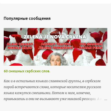
т
п
р
Популярные сообщения
а
в
и
т
ь
к
о
м
м
60 смешных сербских слов.
е
н
Как и в остальных языках славянской группы, в сербском
т
порой встречаются слова, которые носителям русского
а
языка кажутся смешными. Потом к ним, конечно,
р
привыкаешь и они не вызывают уже никакой реакции. А вот
и
поначалу встреча с этими словами может хорошо
й
поднять настроение. Здесь я собрала самые забавные