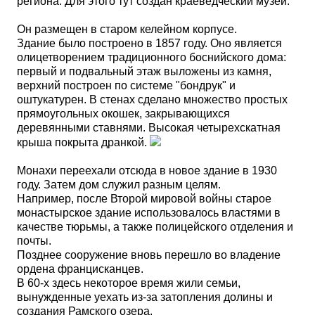
региона. Для этого тут создан краеведческий музей.
Он размещен в старом келейном корпусе.
Здание было построено в 1857 году. Оно является
олицетворением традиционного боснийского дома:
первый и подвальный этаж выложены из камня,
верхний построен по системе "бондрук" и
оштукатурен. В стенах сделано множество простых
прямоугольных окошек, закрывающихся
деревянными ставнями. Высокая четырехскатная
крыша покрыта дранкой.
Монахи переехали отсюда в новое здание в 1930
году. Затем дом служил разным целям.
Например, после Второй мировой войны старое
монастырское здание использовалось властями в
качестве тюрьмы, а также полицейского отделения и
почты.
Позднее сооружение вновь перешло во владение
ордена францисканцев.
В 60-х здесь некоторое время жили семьи,
вынужденные уехать из-за затопления долины и
создания Рамского озера.