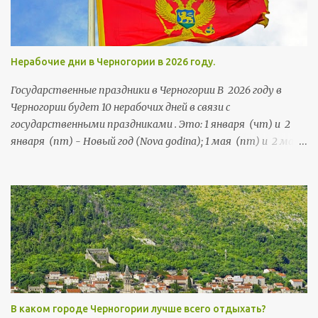
Нерабочие дни в Черногории в 2026 году.
Государственные праздники в Черногории В 2026 году в
Черногории будет 10 нерабочих дней в связи с
государственными праздниками . Это: 1 января (чт) и 2
января (пт) - Новый год (Nova godina); 1 мая (пт) и 2 мая
(сб) - Праздник труда (Praznik rada); 21 мая (чт) и 22 мая
(пт) - День независимости (Dan nezavisnosti); 13 июля (пн),
и 14 июля (вт) - День государственности (Dan državnosti);
13 ноября (пт) и 14 ноября (сб) - Негошев день (Njegošev
dan), праздник черногорской культуры .
В каком городе Черногории лучше всего отдыхать?