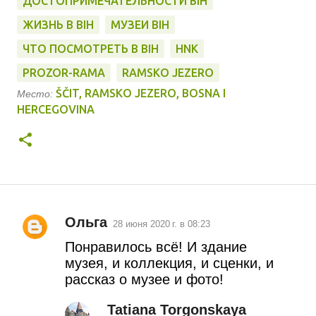
ДОСТОПРИМЕЧАТЕЛЬНОСТИ BIH
ЖИЗНЬ В BIH
МУЗЕИ BIH
ЧТО ПОСМОТРЕТЬ В BIH
HNK
PROZOR-RAMA
RAMSKO JEZERO
ŠČIT, RAMSKO JEZERO, BOSNA I
Место:
HERCEGOVINA
Ольга
28 июня 2020 г. в 08:23
К
Понравилось всё! И здание
о
музея, и коллекция, и сценки, и
рассказ о музее и фото!
м
м
Tatiana Torgonskaya