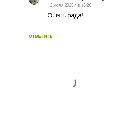
2 июля 2020 г. в 16:26
е
Очень рада!
н
т
ОТВЕТИТЬ
а
р
и
и
О